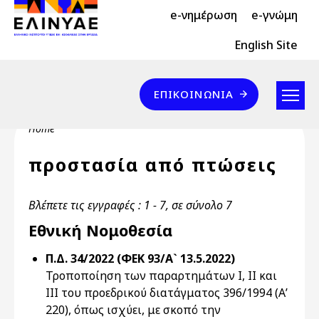
Header Top 2
Skip to main content
e-νημέρωση
e-γνώμη
Header Top
English Site
Επικοινωνία
ΕΠΙΚΟΙΝΩΝΊΑ
Breadcrumb
Home
προστασία από πτώσεις
Βλέπετε τις εγγραφές : 1 - 7, σε σύνολο 7
Εθνική Νομοθεσία
Π.Δ. 34/2022 (ΦΕΚ 93/Α` 13.5.2022)
Τροποποίηση των παραρτημάτων Ι, ΙΙ και
ΙΙΙ του προεδρικού διατάγματος 396/1994 (Α’
220), όπως ισχύει, με σκοπό την