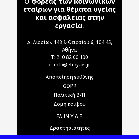
Ο φορέας των κοινωνικών
εταίρων για θέματα υγείας
και ασφάλειας στην
εργασία.
Δ: Λιοσίων 143 & Θειρσίου 6, 104 45,
Αθήνα
T: 210 82 00 100
e: info@elinyae.gr
Αποποίηση ευθύνης
GDPR
Πολιτική Β/Π
Δομή κόμβου
Main navigation
ΕΛ.ΙΝ.Υ.Α.Ε.
Δραστηριότητες