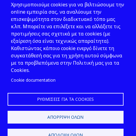
Θέματα ΥΑΕ
Χρησιμοποιούμε cookies για να βελτιώσουμε την
Νομοθεσία
online εμπειρία σας, να αναλύουμε την
επισκεψιμότητα στον διαδικτυακό τόπο μας
Εκδόσεις
κ.λπ. Μπορείτε να επιλέξετε και να αλλάξετε τις
προτιμήσεις σας σχετικά με τα cookies (με
Νέα - Εκδηλώσεις
εξαίρεση όσα είναι τεχνικώς απαραίτητα).
Ακολουθήστε μας
Καθιστώντας κάποιο cookie ενεργό δίνετε τη
συγκατάθεσή σας για τη χρήση αυτού σύμφωνα
με τα προβλεπόμενα στην Πολιτική μας για τα
Cookies.
Cookie documentation
ΡΥΘΜΊΣΕΙΣ ΓΙΑ ΤΑ COOKIES
2026 © ΕΛ.ΙΝ.Υ.Α.Ε.
ΑΠΌΡΡΙΨΗ ΌΛΩΝ
Design & Development by
ΑΠΟΔΟΧΉ ΌΛΩΝ