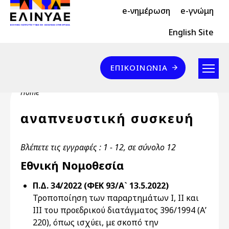
Header Top 2
Skip to main content
e-νημέρωση
e-γνώμη
Header Top
English Site
Επικοινωνία
ΕΠΙΚΟΙΝΩΝΊΑ
Breadcrumb
Home
αναπνευστική συσκευή
Βλέπετε τις εγγραφές : 1 - 12, σε σύνολο 12
Εθνική Νομοθεσία
Π.Δ. 34/2022 (ΦΕΚ 93/Α` 13.5.2022)
Τροποποίηση των παραρτημάτων Ι, ΙΙ και
ΙΙΙ του προεδρικού διατάγματος 396/1994 (Α’
220), όπως ισχύει, με σκοπό την