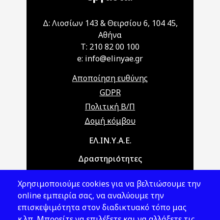
Δ: Λιοσίων 143 & Θειρσίου 6, 104 45,
Αθήνα
T: 210 82 00 100
e: info@elinyae.gr
Αποποίηση ευθύνης
GDPR
Πολιτική Β/Π
Δομή κόμβου
Main navigation
ΕΛ.ΙΝ.Υ.Α.Ε.
Δραστηριότητες
Θέματα ΥΑΕ
Χρησιμοποιούμε cookies για να βελτιώσουμε την
Νομοθεσία
online εμπειρία σας, να αναλύουμε την
επισκεψιμότητα στον διαδικτυακό τόπο μας
Εκδόσεις
κ.λπ. Μπορείτε να επιλέξετε και να αλλάξετε τις