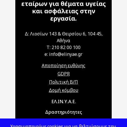
εταίρων για θέματα υγείας
και ασφάλειας στην
εργασία.
Δ: Λιοσίων 143 & Θειρσίου 6, 104 45,
Αθήνα
T: 210 82 00 100
e: info@elinyae.gr
Αποποίηση ευθύνης
GDPR
Πολιτική Β/Π
Δομή κόμβου
Main navigation
ΕΛ.ΙΝ.Υ.Α.Ε.
Δραστηριότητες
Θέματα ΥΑΕ
Χρησιμοποιούμε cookies για να βελτιώσουμε την