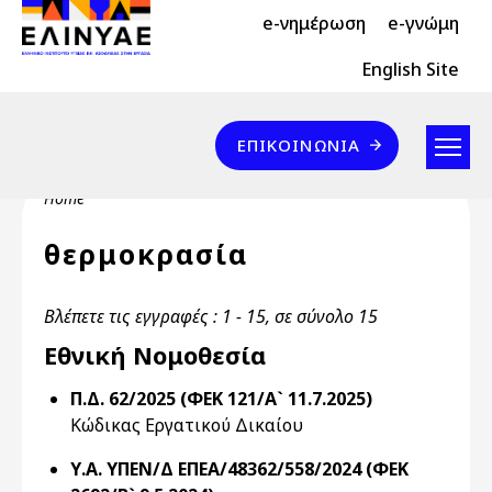
Header Top 2
Skip to main content
e-νημέρωση
e-γνώμη
Header Top
English Site
Επικοινωνία
ΕΠΙΚΟΙΝΩΝΊΑ
Breadcrumb
Home
θερμοκρασία
Βλέπετε τις εγγραφές : 1 - 15, σε σύνολο 15
Εθνική Νομοθεσία
Π.Δ. 62/2025 (ΦΕΚ 121/Α` 11.7.2025)
Κώδικας Εργατικού Δικαίου
Υ.Α. ΥΠΕΝ/Δ ΕΠΕΑ/48362/558/2024 (ΦΕΚ