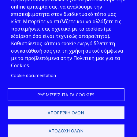
Νομοθεσία
online εμπειρία σας, να αναλύουμε την
επισκεψιμότητα στον διαδικτυακό τόπο μας
Εκδόσεις
κ.λπ. Μπορείτε να επιλέξετε και να αλλάξετε τις
προτιμήσεις σας σχετικά με τα cookies (με
Νέα - Εκδηλώσεις
εξαίρεση όσα είναι τεχνικώς απαραίτητα).
Ακολουθήστε μας
Καθιστώντας κάποιο cookie ενεργό δίνετε τη
συγκατάθεσή σας για τη χρήση αυτού σύμφωνα
με τα προβλεπόμενα στην Πολιτική μας για τα
Cookies.
Cookie documentation
ΡΥΘΜΊΣΕΙΣ ΓΙΑ ΤΑ COOKIES
2026 © ΕΛ.ΙΝ.Υ.Α.Ε.
ΑΠΌΡΡΙΨΗ ΌΛΩΝ
Design & Development by
ΑΠΟΔΟΧΉ ΌΛΩΝ