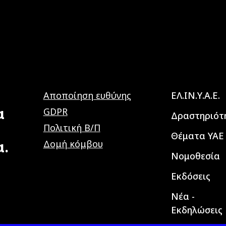
Main navig
Αποποίηση ευθύνης
ΕΛ.ΙΝ.Υ.Α.Ε.
α
GDPR
Δραστηριότ
Πολιτική Β/Π
Θέματα ΥΑΕ
α.
Δομή κόμβου
Νομοθεσία
Εκδόσεις
Νέα -
Εκδηλώσεις