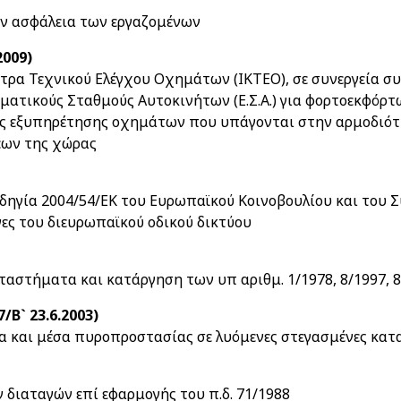
ην ασφάλεια των εργαζομένων
2009)
ρα Τεχνικού Ελέγχου Οχημάτων (ΙΚΤΕΟ), σε συνεργεία συ
ματικούς Σταθμούς Αυτοκινήτων (Ε.Σ.Α.) για φορτοεκφόρ
εις εξυπηρέτησης οχημάτων που υπάγονται στην αρμοδιό
εων της χώρας
ηγία 2004/54/ΕΚ του Ευρωπαϊκού Κοινοβουλίου και του Συ
γες του διευρωπαϊκού οδικού δικτύου
αστήματα και κατάργηση των υπ αριθμ. 1/1978, 8/1997, 
/Β` 23.6.2003)
 και μέσα πυροπροστασίας σε λυόμενες στεγασμένες κατα
 διαταγών επί εφαρμογής του π.δ. 71/1988