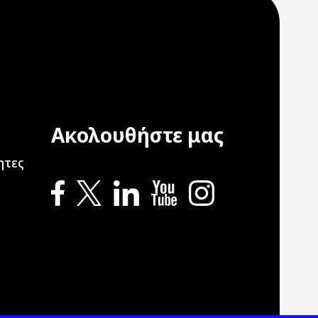
Ακολουθήστε μας
ation
ητες