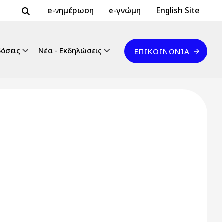
Header Top 2
Header Top
e-νημέρωση
e-γνώμη
English Site
Επικοινωνία
δόσεις
Νέα - Εκδηλώσεις
ΕΠΙΚΟΙΝΩΝΊΑ