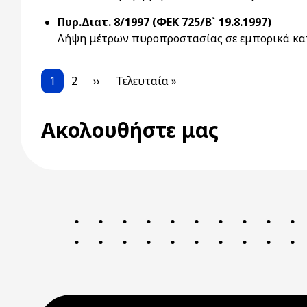
Πυρ.Διατ. 8/1997 (ΦΕΚ 725/Β` 19.8.1997)
Λήψη μέτρων πυροπροστασίας σε εμπορικά κ
Pagination
Current page
Page
Next page
Last page
1
2
››
Τελευταία »
Ακολουθήστε μας