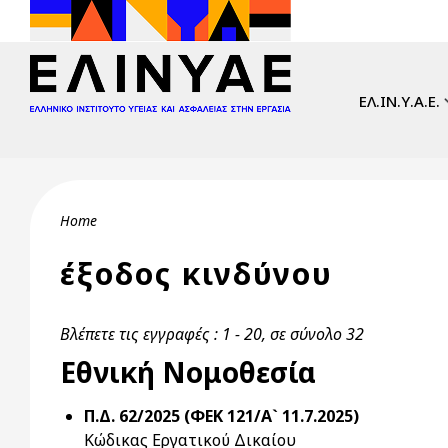
Skip to main content
Main navi
ΕΛ.ΙΝ.Υ.Α.Ε.
Breadcrumb
Home
έξοδος κινδύνου
Βλέπετε τις εγγραφές : 1 - 20, σε σύνολο 32
Εθνική Νομοθεσία
Π.Δ. 62/2025 (ΦΕΚ 121/Α` 11.7.2025)
Κώδικας Εργατικού Δικαίου