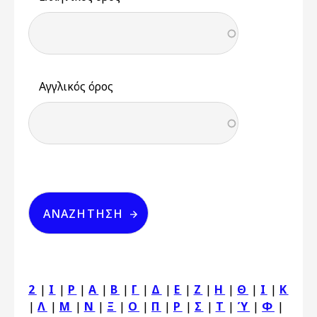
Αγγλικός όρος
2
|
I
|
P
|
Α
|
Β
|
Γ
|
Δ
|
Ε
|
Ζ
|
Η
|
Θ
|
Ι
|
Κ
|
Λ
|
Μ
|
Ν
|
Ξ
|
Ο
|
Π
|
Ρ
|
Σ
|
Τ
|
Ύ
|
Φ
|