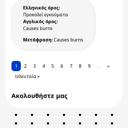
Ελληνικός όρος:
Προκαλεί εγκαύματα
Αγγλικός όρος:
Causes burns
Μετάφραση:
Causes burns
Pagination
Current page
Page
Page
Page
Page
Page
Page
Page
Page
Next pag
1
2
3
4
5
6
7
8
9
…
››
Last page
τελευταία »
Ακολουθήστε μας