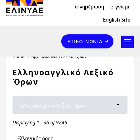
Header Top 2
Skip to main content
e-νημέρωση
e-γνώμη
Header Top
English Site
Επικοινωνία
ΕΠΙΚΟΙΝΩΝΊΑ
Breadcrumb
Home
Αγγλοελληνικό Λεξικό Όρων
Ελληνοαγγλικό Λεξικό
Όρων
Primary tabs
Ελληνοαγγλικό Λεξικό Όρων
Toggle ta
Displaying 1 - 36 of 9246
Ελληνικός όρος