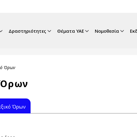
gation
Δραστηριότητες
Θέματα ΥΑΕ
Νομοθεσία
Εκ
ικό Όρων
 Όρων
εξικό Όρων