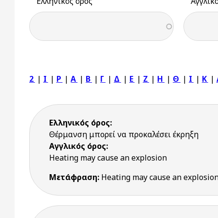
Ελληνικός όρος
Αγγλικ
2
|
I
|
P
|
Α
|
Β
|
Γ
|
Δ
|
Ε
|
Ζ
|
Η
|
Θ
|
Ι
|
Κ
|
Ελληνικός όρος:
Θέρμανση μπορεί να προκαλέσει έκρηξη
Αγγλικός όρος:
Heating may cause an explosion
Μετάφραση:
Heating may cause an explosio