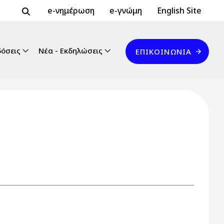
Header Top 2
Header Top
e-νημέρωση
e-γνώμη
English Site
Επικοινωνία
δόσεις
Νέα - Εκδηλώσεις
ΕΠΙΚΟΙΝΩΝΊΑ