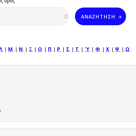
ός όρος
Λ
|
Μ
|
Ν
|
Ξ
|
Ο
|
Π
|
Ρ
|
Σ
|
Τ
|
Ύ
|
Φ
|
Χ
|
Ψ
|
Ω
n