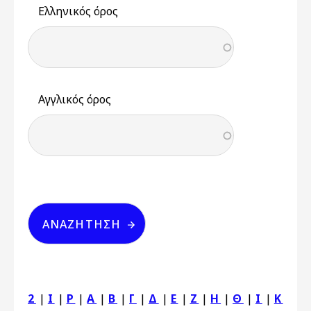
Ελληνικός όρος
Αγγλικός όρος
2
|
I
|
P
|
Α
|
Β
|
Γ
|
Δ
|
Ε
|
Ζ
|
Η
|
Θ
|
Ι
|
Κ