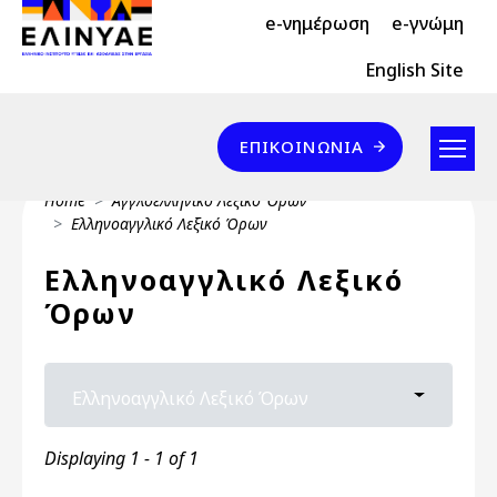
Header Top 2
Skip to main content
e-νημέρωση
e-γνώμη
Header Top
English Site
Επικοινωνία
ΕΠΙΚΟΙΝΩΝΊΑ
Breadcrumb
Home
Αγγλοελληνικό Λεξικό Όρων
Ελληνοαγγλικό Λεξικό Όρων
Ελληνοαγγλικό Λεξικό
Όρων
Primary tabs
Ελληνοαγγλικό Λεξικό Όρων
Toggle ta
Displaying 1 - 1 of 1