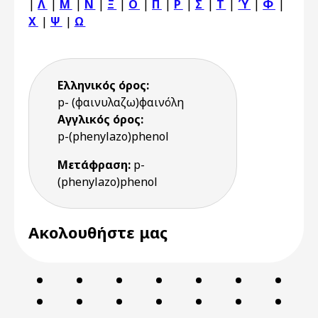
|
Λ
|
Μ
|
Ν
|
Ξ
|
Ο
|
Π
|
Ρ
|
Σ
|
Τ
|
Ύ
|
Φ
|
Χ
|
Ψ
|
Ω
Ελληνικός όρος:
p- (φαινυλαζω)φαινόλη
Αγγλικός όρος:
p-(phenylazo)phenol
Μετάφραση:
p-
(phenylazo)phenol
Ακολουθήστε μας