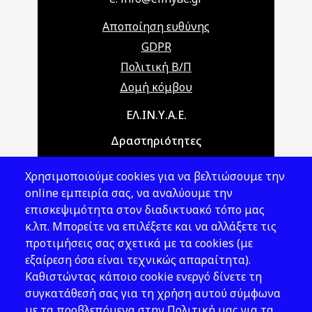
Αποποίηση ευθύνης
GDPR
Πολιτική Β/Π
Δομή κόμβου
Main navigation
ΕΛ.ΙΝ.Υ.Α.Ε.
Δραστηριότητες
Θέματα ΥΑΕ
Χρησιμοποιούμε cookies για να βελτιώσουμε την
Νομοθεσία
online εμπειρία σας, να αναλύουμε την
επισκεψιμότητα στον διαδικτυακό τόπο μας
Εκδόσεις
κ.λπ. Μπορείτε να επιλέξετε και να αλλάξετε τις
προτιμήσεις σας σχετικά με τα cookies (με
Νέα - Εκδηλώσεις
εξαίρεση όσα είναι τεχνικώς απαραίτητα).
Ακολουθήστε μας
Καθιστώντας κάποιο cookie ενεργό δίνετε τη
συγκατάθεσή σας για τη χρήση αυτού σύμφωνα
με τα προβλεπόμενα στην Πολιτική μας για τα