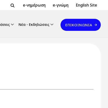
Header Top 2
Header Top
e-νημέρωση
e-γνώμη
English Site
Επικοινωνία
δόσεις
Νέα - Εκδηλώσεις
ΕΠΙΚΟΙΝΩΝΊΑ