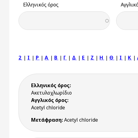
Ελληνικός όρος
Αγγλικ
2
|
I
|
P
|
Α
|
Β
|
Γ
|
Δ
|
Ε
|
Ζ
|
Η
|
Θ
|
Ι
|
Κ
|
Ελληνικός όρος:
Ακετυλοχλωρίδιο
Αγγλικός όρος:
Acetyl chloride
Μετάφραση:
Acetyl chloride