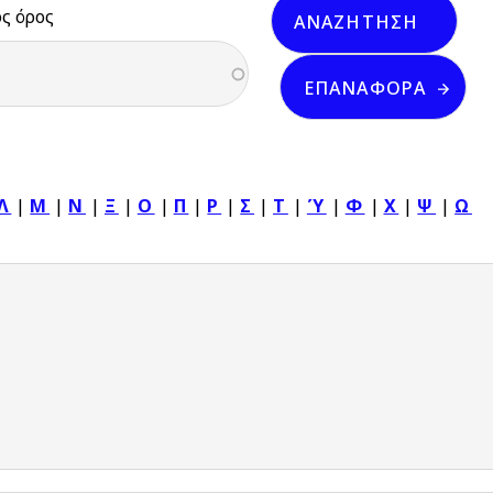
ός όρος
Λ
|
Μ
|
Ν
|
Ξ
|
Ο
|
Π
|
Ρ
|
Σ
|
Τ
|
Ύ
|
Φ
|
Χ
|
Ψ
|
Ω