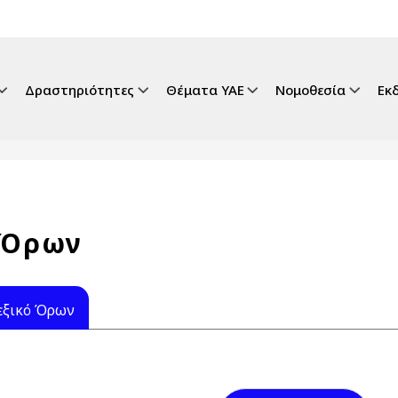
gation
Δραστηριότητες
Θέματα ΥΑΕ
Νομοθεσία
Εκ
 Όρων
εξικό Όρων