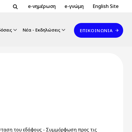
Header Top 2
Header Top
e-νημέρωση
e-γνώμη
English Site
Επικοινωνία
δόσεις
Νέα - Εκδηλώσεις
ΕΠΙΚΟΙΝΩΝΊΑ
άσταση του εδάφους - Συμμόρφωση προς τις