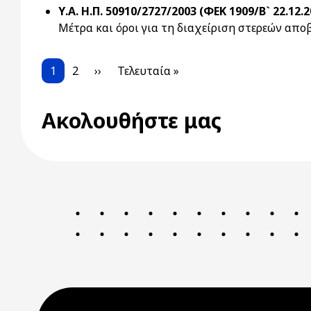
Υ.Α. Η.Π. 50910/2727/2003 (ΦΕΚ 1909/Β` 22.12.2
Μέτρα και όροι για τη διαχείριση στερεών απο
Pagination
Current page
Page
Next page
Last page
1
2
››
Τελευταία »
Ακολουθήστε μας