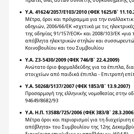
πρώτες ύλες αυτών σύνθετης συγκολλημένης ξυ
Υ.Α. 41624/2057/Ε103/2010 (ΦΕΚ 1625/Β` 11.10.
Μέτρα, όροι και πρόγραμμα για την εναλλακτι
οδηγιών, 2006/66/ΕΚ «σχετικά με τις ηλεκτρικ
της οδηγίας 91/157/ΕΟΚ» και 2008/103/ΕΚ «για 
απόβλητα ηλεκτρικών στηλών και συσσωρευτών
Κοινοβουλίου και του Συμβουλίου
Υ.Α. Ζ3-5430/2009 (ΦΕΚ 746/Β` 22.4.2009)
Ανώτατο όριο φορμαλδεΰδης για τα έπιπλα, δι
στοιχείων από παιδικά έπιπλα - Επιτροπή επ
Υ.Α. 50268/5137/2007 (ΦΕΚ 1853/Β` 13.9.2007)
Προσαρμογή της ελληνικής νομοθεσίας στην ο
94649/8682/93
Υ.Α. Η.Π. 13588/725/2006 (ΦΕΚ 383/Β` 28.3.2006
Μέτρα όροι και περιορισμοί για τη διαχείριση
απόβλητα» του Συμβουλίου της 12ης Δεκεμβρίο