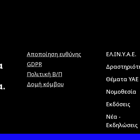
Main navig
Αποποίηση ευθύνης
ΕΛ.ΙΝ.Υ.Α.Ε.
α
GDPR
Δραστηριότ
Πολιτική Β/Π
Θέματα ΥΑΕ
α.
Δομή κόμβου
Νομοθεσία
Εκδόσεις
Νέα -
Εκδηλώσεις