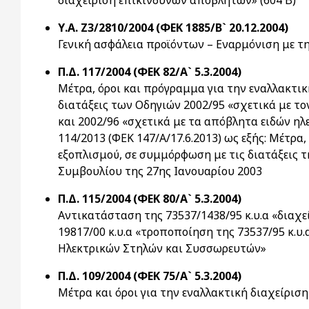
διαχείριση επικίνδυνων αποβλήτων» (604 Β)
Υ.Α. Ζ3/2810/2004 (ΦΕΚ 1885/Β` 20.12.2004)
Γενική ασφάλεια προϊόντων – Εναρμόνιση με τ
Π.Δ. 117/2004 (ΦΕΚ 82/Α` 5.3.2004)
Μέτρα, όροι και πρόγραμμα για την εναλλακτι
διατάξεις των Οδηγιών 2002/95 «σχετικά με το
και 2002/96 «σχετικά με τα απόβλητα ειδών ηλε
114/2013 (ΦΕΚ 147/Α/17.6.2013) ως εξής: Μέτρ
εξοπλισμού, σε συμμόρφωση με τις διατάξεις τ
Συμβουλίου της 27ης Ιανουαρίου 2003
Π.Δ. 115/2004 (ΦΕΚ 80/Α` 5.3.2004)
Αντικατάσταση της 73537/1438/95 κ.υ.α «διαχε
19817/00 κ.υ.α «τροποποίηση της 73537/95 κ.υ.
Ηλεκτρικών Στηλών και Συσσωρευτών»
Π.Δ. 109/2004 (ΦΕΚ 75/Α` 5.3.2004)
Μέτρα και όροι για την εναλλακτική διαχείρι