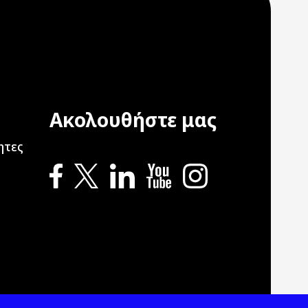
Ακολουθήστε μας
ation
ητες