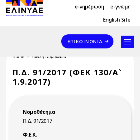
Header Top 2
Skip to main content
e-νημέρωση
e-γνώμη
Header Top
English Site
Επικοινωνία
ΕΠΙΚΟΙΝΩΝΊΑ
Breadcrumb
Home
Εθνική Νομοθεσία
Π.Δ. 91/2017 (ΦΕΚ 130/Α`
1.9.2017)
Νομοθέτημα
Π.Δ. 91/2017
Φ.Ε.Κ.