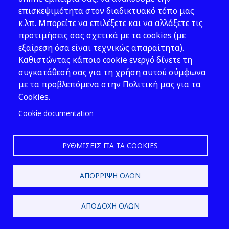
Δεκεμβρίου 2013, για τον
επισκεψιμότητα στον διαδικτυακό τόπο μας
καθορισμό βασικών προτύπων
κ.λπ. Μπορείτε να επιλέξετε και να αλλάξετε τις
ασφαλείας για την
προτιμήσεις σας σχετικά με τα cookies (με
προστασία από τους κινδύνους
εξαίρεση όσα είναι τεχνικώς απαραίτητα).
που προκύπτουν από
Καθιστώντας κάποιο cookie ενεργό δίνετε τη
ιοντίζουσες ακτινοβολίες, και
συγκατάθεσή σας για τη χρήση αυτού σύμφωνα
όπως αυτά εκάστοτε ισχύουν,
με τα προβλεπόμενα στην Πολιτική μας για τα
31. «κάτοχος άδειας»: το νομικό
Cookies.
ή φυσικό πρόσωπο που έχει τη
Cookie documentation
γενική ευθύνη για οποιαδήποτε
δραστηριότητα, πρακτική ή
εγκατάσταση σχετίζεται με τη
ΡΥΘΜΊΣΕΙΣ ΓΙΑ ΤΑ COOKIES
διαχείριση αναλωθέντων
καυσίμων ή ραδιενεργών
ΑΠΌΡΡΙΨΗ ΌΛΩΝ
αποβλήτων, όπως καθορίζεται
σε μια άδεια,
32. «κλιμακούμενη προσέγγιση»:
ΑΠΟΔΟΧΉ ΌΛΩΝ
η μεθοδολογία
που αντικατοπτρίζει κατά