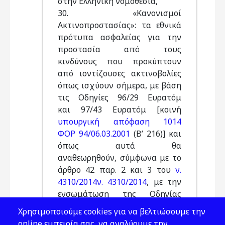
στην Ελληνική νομοθεσία,
30. «Κανονισμοί
Ακτινοπροστασίας»: τα εθνικά
πρότυπα ασφαλείας για την
προστασία από τους
κινδύνους που προκύπτουν
από ιοντίζουσες ακτινοβολίες
όπως ισχύουν σήμερα, με βάση
τις Οδηγίες 96/29 Ευρατόμ
και 97/43 Ευρατόμ [κοινή
υπουργική απόφαση 1014
ΦΟΡ 94/06.03.2001
(Β’ 216)] και
όπως αυτά θα
αναθεωρηθούν, σύμφωνα με το
άρθρο 42 παρ. 2 και 3 του
ν.
4310/2014ν. 4310/2014
, με την
ενσωμάτωση της Οδηγίας
2013/59/ Ευρατόμ
Χρησιμοποιούμε cookies για να βελτιώσουμε την
του Συμβουλίου της 5ης
online εμπειρία σας, να αναλύουμε την