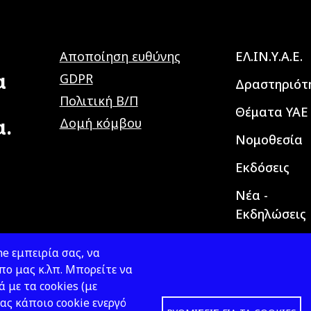
Main navig
Αποποίηση ευθύνης
ΕΛ.ΙΝ.Υ.Α.Ε.
α
GDPR
Δραστηριότ
Πολιτική Β/Π
Θέματα ΥΑΕ
α.
Δομή κόμβου
Νομοθεσία
Εκδόσεις
Νέα -
Εκδηλώσεις
e εμπειρία σας, να
ο μας κ.λπ. Μπορείτε να
ά με τα cookies (με
ας κάποιο cookie ενεργό