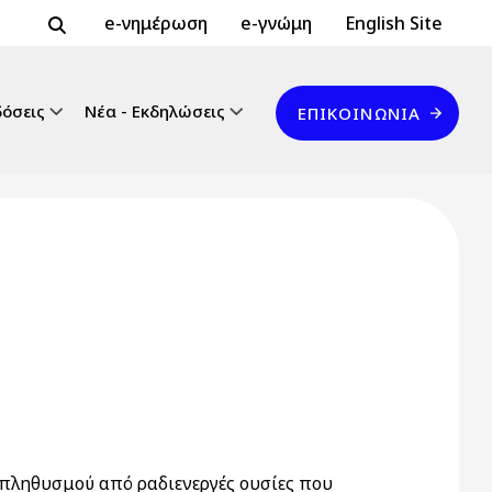
Header Top 2
Header Top
e-νημέρωση
e-γνώμη
English Site
Επικοινωνία
δόσεις
Νέα - Εκδηλώσεις
ΕΠΙΚΟΙΝΩΝΊΑ
πληθυσμού από ραδιενεργές ουσίες που