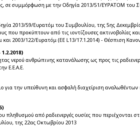
ς, σε συμμόρφωση με την Οδηγία 2013/51/ΕΥΡATOM του Σ
ηγία 2013/59/Ευρατόμ του Συμβουλίου, της 5ης Δεκεμβρί
ους που προκύπτουν από τις ιοντίζουσες ακτινοβολίες κ
μ και 2003/122/Ευρατόμ (ΕΕ L13/17.1.2014) - Θέσπιση Κα
 1.2.2018)
τας νερού ανθρώπινης κατανάλωσης ως προς τις ραδιενεργ
ν Ε.Ε.Α.Ε.
ιο για την υπεύθυνη και ασφαλή διαχείριση αναλωθέντων
6)
ου πληθυσμού από ραδιενεργές ουσίες που περιέχονται 
λίου, της 22ας Οκτωβρίου 2013