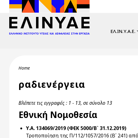
Skip to main content
Main navi
ΕΛ.ΙΝ.Υ.Α.Ε.
Breadcrumb
Home
ραδιενέργεια
Βλέπετε τις εγγραφές : 1 - 13, σε σύνολο 13
Εθνική Νομοθεσία
Υ.Α. 134069/2019 (ΦΕΚ 5000/Β` 31.12.2019)
Τροποποίηση της Π/112/1057/2016 (Β΄ 241) απ