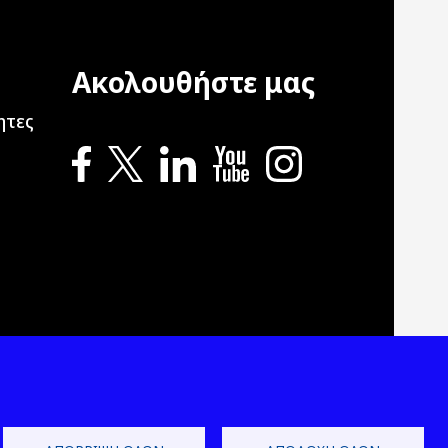
Ακολουθήστε μας
ation
ητες