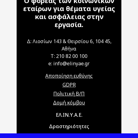
Ο φορέας των κοινωνικών
εταίρων για θέματα υγείας
και ασφάλειας στην
εργασία.
Δ: Λιοσίων 143 & Θειρσίου 6, 104 45,
Αθήνα
T: 210 82 00 100
e: info@elinyae.gr
Αποποίηση ευθύνης
GDPR
Πολιτική Β/Π
Δομή κόμβου
Main navigation
ΕΛ.ΙΝ.Υ.Α.Ε.
Δραστηριότητες
Θέματα ΥΑΕ