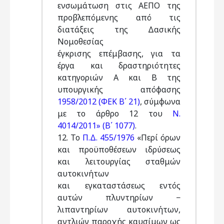
ενσωμάτωση στις ΑΕΠΟ της
προβλεπόμενης από τις
διατάξεις της Δασικής
Νομοθεσίας
έγκρισης επέμβασης, για τα
έργα και δραστηριότητες
κατηγοριών Α και Β της
υπουργικής απόφασης
1958/2012 (ΦΕΚ Β΄ 21)
, σύμφωνα
με το άρθρο 12 του
Ν.
4014/2011» (Β΄ 1077)
.
12. Το
Π.Δ. 455/1976
«Περί όρων
και προϋποθέσεων ιδρύσεως
και λειτουργίας σταθμών
αυτοκινήτων
και εγκαταστάσεως εντός
αυτών πλυντηρίων −
λιπαντηρίων αυτοκινήτων,
αντλιών παροχής καυσίμων ως