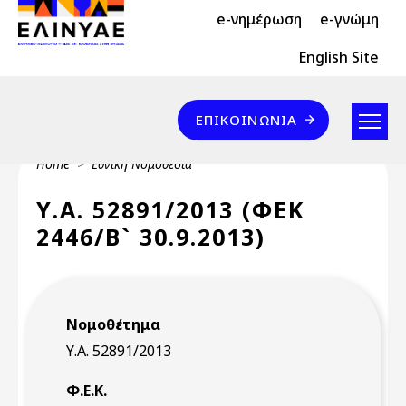
Header Top 2
Skip to main content
e-νημέρωση
e-γνώμη
Header Top
English Site
Επικοινωνία
ΕΠΙΚΟΙΝΩΝΊΑ
Breadcrumb
Home
Εθνική Νομοθεσία
Υ.Α. 52891/2013 (ΦΕΚ
2446/Β` 30.9.2013)
Νομοθέτημα
Υ.Α. 52891/2013
Φ.Ε.Κ.