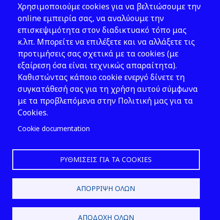
Χρησιμοποιούμε cookies για να βελτιώσουμε την
Νομοθεσία
online εμπειρία σας, να αναλύουμε την
επισκεψιμότητα στον διαδικτυακό τόπο μας
Εκδόσεις
κ.λπ. Μπορείτε να επιλέξετε και να αλλάξετε τις
προτιμήσεις σας σχετικά με τα cookies (με
Νέα - Εκδηλώσεις
εξαίρεση όσα είναι τεχνικώς απαραίτητα).
Ακολουθήστε μας
Καθιστώντας κάποιο cookie ενεργό δίνετε τη
συγκατάθεσή σας για τη χρήση αυτού σύμφωνα
με τα προβλεπόμενα στην Πολιτική μας για τα
Cookies.
Cookie documentation
ΡΥΘΜΊΣΕΙΣ ΓΙΑ ΤΑ COOKIES
2026 © ΕΛ.ΙΝ.Υ.Α.Ε.
ΑΠΌΡΡΙΨΗ ΌΛΩΝ
Design & Development by
ΑΠΟΔΟΧΉ ΌΛΩΝ