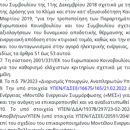
του Συμβουλίου της 11ης Δεκεμβρίου 2018 σχετικά με τ
της Δράσης για το Κλίμα και στον κατ’ εξουσιοδότηση Κα
Μαρτίου 2019, "για την τροποποίηση των Παραρτημάτων
Ευρωπαϊκού Κοινοβουλίου και του Συμβουλίου σχετ
αξιολογήσεων του δυναμικού αποδοτικής θέρμανσης κα
ενεργειακή απόδοση στον κτιριακό τομέα, καθώς και την
και του ανταγωνισμού στην αγορά ηλεκτρικής ενέργειας, κ
ιδίως τα άρθρα 51 έως 53 αυτού.
7. Τη σύσταση 2001/331/ΕΚ του Ευρωπαϊκού Κοινοβουλίου
για τον καθορισμό ελάχιστων κριτηρίων σχετικά με τι
μέλη.
8. Το π.δ. 79/2023 «Διορισμός Υπουργών, Αναπληρωτών Υπ
9. Την υπό στοιχεία
ΥΠΕΝ/ΓΔΣΕΕ/16675/165/21.02.2022
Ενέργειας «Μοντέλο Ενεργειών Συμμόρφωσης («ΜΕΣ») για 
και την ανάγκη να επικαιροποιηθεί και να αναδιατυπωθεί
10. Το υπό στοιχεία ΥΠΕΝ/ΔΔΑ/19378/297/23-02-20
Αποβλήτων/ΥΠΕΝ (υπό στοιχεία ΥΠΕΝ/ΓΔΣΕΕ/20591/204/2
επί του σχεδίου του επικαιροποιημένου Μοντέλου Ενεργ