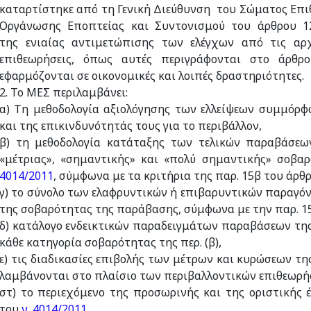
καταρτίστηκε από τη Γενική Διεύθυνση του Σώματος Επι
Οργάνωσης Εποπτείας και Συντονισμού του άρθρου 
της ενιαίας αντιμετώπισης των ελέγχων από τις αρ
επιθεωρήσεις, όπως αυτές περιγράφονται στο άρθ
εφαρμόζονται σε οικονομικές και λοιπές δραστηριότητες.
2. Το ΜΕΣ περιλαμβάνει:
α) Τη μεθοδολογία αξιολόγησης των ελλείψεων συμμόρφ
και της επικινδυνότητάς τους για το περιβάλλον,
β) τη μεθοδολογία κατάταξης των τελικών παραβάσεων 
«μέτριας», «σημαντικής» και «πολύ σημαντικής» σοβα
4014/2011
, σύμφωνα με τα κριτήρια της παρ. 15β του άρθ
γ) το σύνολο των ελαφρυντικών ή επιβαρυντικών παραγό
της σοβαρότητας της παράβασης, σύμφωνα με την παρ. 1
δ) κατάλογο ενδεικτικών παραδειγμάτων παραβάσεων της
κάθε κατηγορία σοβαρότητας της περ. (β),
ε) τις διαδικασίες επιβολής των μέτρων και κυρώσεων τη
λαμβάνονται στο πλαίσιο των περιβαλλοντικών επιθεωρή
στ) το περιεχόμενο της προσωρινής και της οριστικής 
του
ν. 4014/2011
,