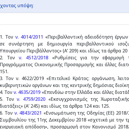
χοντας υπόψη:
1. Τον
ν. 4014/2011
«Περιβαλλοντική αδειοδότηση έργων
σε συνάρτηση με δημιουργία περιβαλλοντικού ισοζυ
Υπουργείου Περιβάλλοντος» (Α’ 209) και ιδίως τα άρθρα 20 
2. Τον
ν. 4512/2018
«Ρυθμίσεις για την εφαρμογή 
Προγράμματος Οικονομικής Προσαρμογής και άλλες διατάξε
151.
3. Τον ν. 4622/2019 «Επιτελικό Κράτος: οργάνωση, λει
κυβερνητικών οργάνων και της κεντρικής δημόσιας διοίκησ
4. Τον
ν. 4635/2019
«Επενδύω στην Ελλάδα και άλλες διατάξει
5. Τον
ν. 4759/2020
«Εκσυγχρονισμός της Χωροταξικής
διατάξεις» (Α’ 245) και ιδίως τα άρθρα 124 και 125.
6. Τον
ν. 4843/2021
«Ενσωμάτωση της Οδηγίας (ΕΕ) 2018/
Συμβουλίου της 11ης Δεκεμβρίου 2018 «σχετικά με την τ
ενεργειακή απόδοση», προσαρμογή στον Κανονισμό 2018