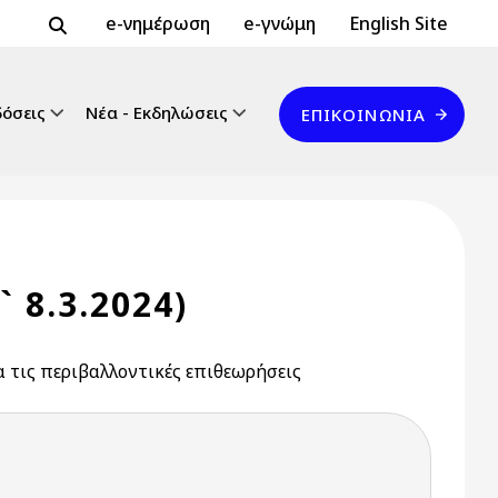
Header Top 2
Header Top
e-νημέρωση
e-γνώμη
English Site
Επικοινωνία
δόσεις
Νέα - Εκδηλώσεις
ΕΠΙΚΟΙΝΩΝΊΑ
 8.3.2024)
 τις περιβαλλοντικές επιθεωρήσεις