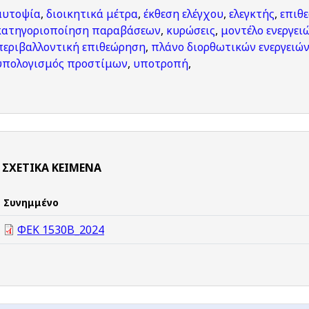
αυτοψία
,
διοικητικά μέτρα
,
έκθεση ελέγχου
,
ελεγκτής
,
επιθ
κατηγοριοποίηση παραβάσεων
,
κυρώσεις
,
μοντέλο ενεργε
περιβαλλοντική επιθεώρηση
,
πλάνο διορθωτικών ενεργειών
υπολογισμός προστίμων
,
υποτροπή
,
ΣΧΕΤΙΚΆ ΚΕΊΜΕΝΑ
Συνημμένο
ΦΕΚ 1530Β_2024