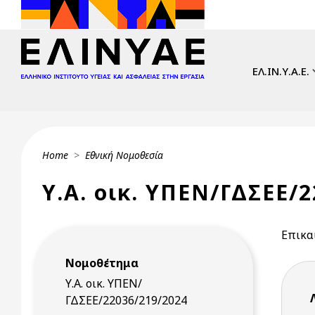
Skip to main content
Main navi
ΕΛ.ΙΝ.Υ.Α.Ε.
Breadcrumb
Home
Εθνική Νομοθεσία
Υ.Α. οικ. ΥΠΕΝ/ΓΔΣΕΕ/2
Επικα
Νομοθέτημα
Υ.Α. οικ. ΥΠΕΝ/
ΓΔΣΕΕ/22036/219/2024