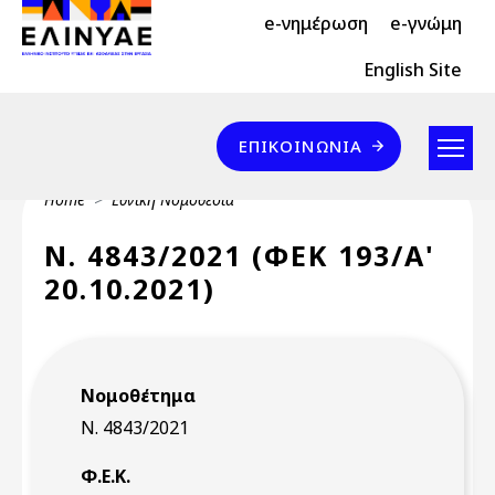
Header Top 2
Skip to main content
e-νημέρωση
e-γνώμη
Header Top
English Site
Επικοινωνία
ΕΠΙΚΟΙΝΩΝΊΑ
Breadcrumb
Home
Εθνική Νομοθεσία
Ν. 4843/2021 (ΦΕΚ 193/Α'
20.10.2021)
Νομοθέτημα
Ν. 4843/2021
Φ.Ε.Κ.