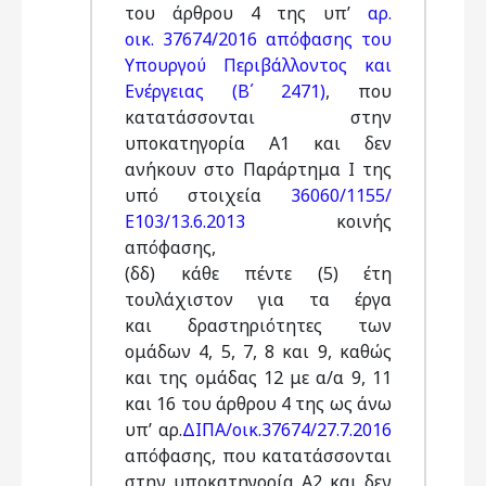
του άρθρου 4 της υπ’
αρ.
οικ. 37674/2016 απόφασης του
Υπουργού Περιβάλλοντος και
Ενέργειας (Β΄ 2471)
, που
κατατάσσονται στην
υποκατηγορία Α1 και δεν
ανήκουν στο Παράρτημα I της
υπό στοιχεία
36060/1155/
Ε103/13.6.2013
κοινής
απόφασης,
(δδ) κάθε πέντε (5) έτη
τουλάχιστον για τα έργα
και δραστηριότητες των
ομάδων 4, 5, 7, 8 και 9, καθώς
και της ομάδας 12 με α/α 9, 11
και 16 του άρθρου 4 της ως άνω
υπ’ αρ.
ΔΙΠΑ/οικ.37674/27.7.2016
απόφασης, που κατατάσσονται
στην υποκατηγορία Α2 και δεν