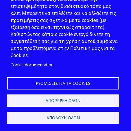
συντάσσουν επιτόπου έκθεση
επισκεψιμότητα στον διαδικτυακό τόπο μας
αυτοψίας στην οποία
κ.λπ. Μπορείτε να επιλέξετε και να αλλάξετε τις
καταχωρίζονται τα ευρήματα
προτιμήσεις σας σχετικά με τα cookies (με
του ελέγχου. Ακολούθως,
εξαίρεση όσα είναι τεχνικώς απαραίτητα).
συντάσσουν προσωρινή έκθεση
Καθιστώντας κάποιο cookie ενεργό δίνετε τη
ελέγχου σύμφωνα με την
συγκατάθεσή σας για τη χρήση αυτού σύμφωνα
απόφαση της περ. α΄ της παρ.
με τα προβλεπόμενα στην Πολιτική μας για τα
21.
Cookies.
Η προσωρινή έκθεση ελέγχου
Cookie documentation
κοινοποιείται στον φορέα του
έργου ή της δραστηριότητας το
αργότερο εντός ενός (1) μήνα
ΡΥΘΜΊΣΕΙΣ ΓΙΑ ΤΑ COOKIES
από την πραγματοποίηση της
αυτοψίας.
ΑΠΌΡΡΙΨΗ ΌΛΩΝ
Ο εν λόγω φορέας, σε
περίπτωση διαπίστωσης
ΑΠΟΔΟΧΉ ΌΛΩΝ
πιθανών παραβάσεων, καλείται
ταυτόχρονα σε απολογία. Η