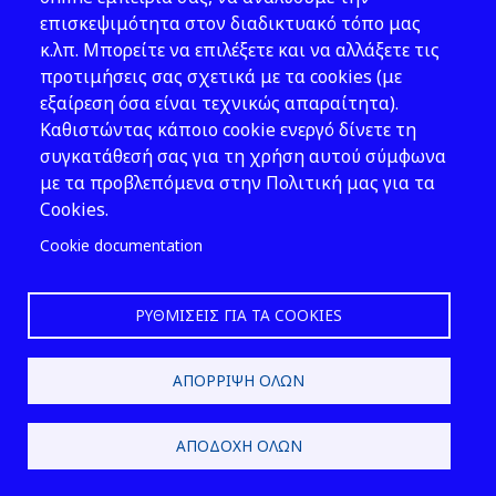
παρόντος άρθρου.
επισκεψιμότητα στον διαδικτυακό τόπο μας
Β) ΑΠΟΦΑΣΗ ΕΓΚΡΙΣΗΣ
κ.λπ. Μπορείτε να επιλέξετε και να αλλάξετε τις
ΠΕΡΙΒΑΛΛΟΝΤΙΚΩΝ ΟΡΩΝ
προτιμήσεις σας σχετικά με τα cookies (με
(ΕΠΟ):
εξαίρεση όσα είναι τεχνικώς απαραίτητα).
1. Η απόφαση έγκρισης
Καθιστώντας κάποιο cookie ενεργό δίνετε τη
περιβαλλοντικών όρων (ΕΠΟ),
συγκατάθεσή σας για τη χρήση αυτού σύμφωνα
εκδίδεται σύμφωνα με τη
με τα προβλεπόμενα στην Πολιτική μας για τα
διαδικασία που προβλέπεται
Cookies.
στα άρθρα 3, 4, 5, 6 και 7
Cookie documentation
αντίστοιχα της υπ’αριθμ.
11014/703/2003 ΚΥΑ και με τους
ειδικότερους όρους που
ΡΥΘΜΊΣΕΙΣ ΓΙΑ ΤΑ COOKIES
προβλέπονται στο παρόν άρθρο
και αποτελεί προϋπόθεση για
τη χορήγηση της άδειας
ΑΠΌΡΡΙΨΗ ΌΛΩΝ
λειτουργίας της εγκατάστασης
των αποβλήτων.
ΑΠΟΔΟΧΉ ΌΛΩΝ
1.1. Με την απόφαση έγκρισης
περιβαλλοντικών όρων (ΕΠΟ),