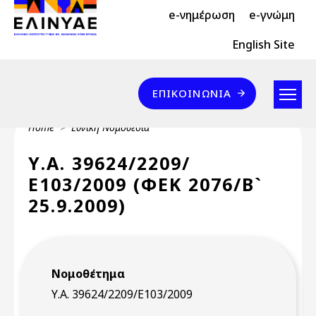
Header Top 2
Skip to main content
e-νημέρωση
e-γνώμη
Header Top
English Site
Επικοινωνία
ΕΠΙΚΟΙΝΩΝΊΑ
Breadcrumb
Home
Εθνική Νομοθεσία
Υ.Α. 39624/2209/
Ε103/2009 (ΦΕΚ 2076/Β`
25.9.2009)
Νομοθέτημα
Υ.Α. 39624/2209/Ε103/2009