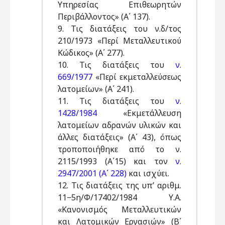
Υπηρεσίας Επιθεωρητών
Περιβάλλοντος» (Α΄ 137).
9. Τις διατάξεις του ν.δ/τος
210/1973 «Περί Μεταλλευτικού
Κώδικος» (Α΄ 277).
10. Τις διατάξεις του
ν.
669/1977
«Περί εκμεταλλεύσεως
λατομείων» (Α΄ 241).
11. Τις διατάξεις του
ν.
1428/1984
«Εκμετάλλευση
λατομείων αδρανών υλικών και
άλλες διατάξεις» (Α΄ 43), όπως
τροποποιήθηκε από το ν.
2115/1993 (Α΄15) και τον
ν.
2947/2001 (Α΄ 228)
και ισχύει.
12. Τις διατάξεις της υπ’ αριθμ.
11−5η/Φ/17402/1984 Υ.Α.
«Κανονισμός Μεταλλευτικών
και Λατομικών Εργασιών» (Β΄