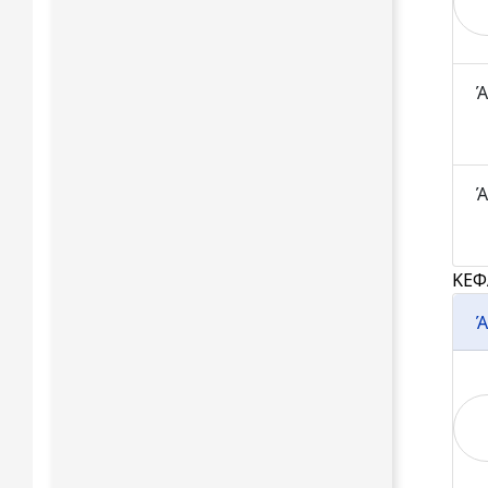
Ά
Ά
ΚΕΦ
Ά