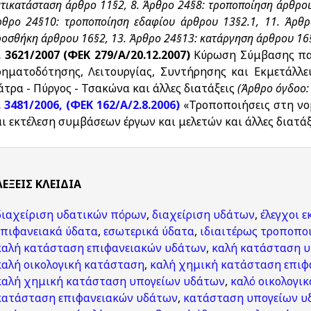
τικατάσταση άρθρο 11§2, 8. Άρθρο 24§8: τροποποίηση άρθρου
ρθρο 24§10: τροποποίηση εδαφίου άρθρου 13§2.1, 11. Άρθρ
οσθήκη άρθρου 16§2, 13. Άρθρο 24§13: κατάργηση άρθρου 16§
. 3621/2007 (ΦΕΚ 279/Α/20.12.2007)
Κύρωση Σύμβασης παρ
ρηματοδότησης, Λειτουργίας, Συντήρησης και Εκμετάλλε
άτρα - Πύργος - Τσακώνα και άλλες διατάξεις
(Άρθρο όγδοο:
. 3481/2006, (ΦΕΚ 162/Α/2.8.2006)
«Τροποποιήσεις στη νο
αι εκτέλεση συμβάσεων έργων και μελετών και άλλες διατά
ΛΈΞΕΙΣ KΛΕΙΔΙΆ
διαχείριση υδατικών πόρων
,
διαχείριση υδάτων
,
έλεγχοι 
επιφανειακά ύδατα
,
εσωτερικά ύδατα
,
ιδιαιτέρως τροποπο
καλή κατάσταση επιφανειακών υδάτων
,
καλή κατάσταση 
καλή οικολογική κατάσταση
,
καλή χημική κατάσταση επιφ
καλή χημική κατάσταση υπογείων υδάτων
,
καλό οικολογι
κατάσταση επιφανειακών υδάτων
,
κατάσταση υπογείων υ