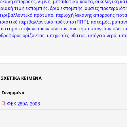
λεκάνη απορροής
,
λίμνη
,
μεταβατικά ύδατα
,
οικολογική κ
οριακή τιμή εκπομπής
,
όριο εκπομπής
,
ουσίες προτεραιότ
περιβαλλοντικό πρότυπο
,
περιοχή λεκάνης απορροής ποτ
ποιοτικό περιβαλλοντικό πρότυπο (ΠΠΠ)
,
ποταμός
,
ρύπαν
σύστημα επιφανειακών υδάτων
,
σύστημα υπογείων υδάτω
υδροφόρος ορίζοντας
,
υπηρεσίες ύδατος
,
υπόγεια νερά
,
υπο
ΣΧΕΤΙΚΆ ΚΕΊΜΕΝΑ
Συνημμένο
ΦΕΚ 280Α_2003