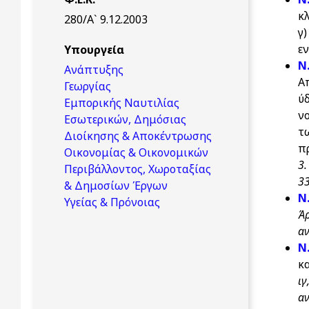
κ
280/Α` 9.12.2003
γ
εν
Υπουργεία
Ν
Ανάπτυξης
Α
Γεωργίας
ύ
Εμπορικής Ναυτιλίας
ν
Εσωτερικών, Δημόσιας
τ
Διοίκησης & Αποκέντρωσης
π
Οικονομίας & Οικονομικών
3.
Περιβάλλοντος, Χωροταξίας
33
& Δημοσίων Έργων
N
Υγείας & Πρόνοιας
Ά
αν
Ν
κ
ιγ
α