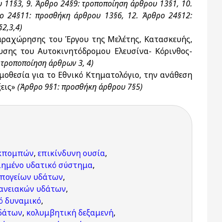
 11§3, 9. Άρθρο 24§9: τροποποίηση άρθρου 13§1, 10.
ο 24§11: προσθήκη άρθρου 13§6, 12. Άρθρο 24§12:
2,3,4)
αχώρησης του Έργου της Μελέτης, Κατασκευής,
υσης του Αυτοκινητόδρομου Ελευσίνα- Κόρινθος-
 τροποποίηση άρθρων 3, 4)
μοθεσία για το Εθνικό Κτηματολόγιο, την ανάθεση
ξεις»
(Άρθρο 9§1: προσθήκη άρθρου 7§5)
εκπομπών
,
επικίνδυνη ουσία
,
ιημένο υδατικό σύστημα
,
υπογείων υδάτων
,
ανειακών υδάτων
,
κό δυναμικό
,
δάτων
,
κολυμβητική δεξαμενή
,