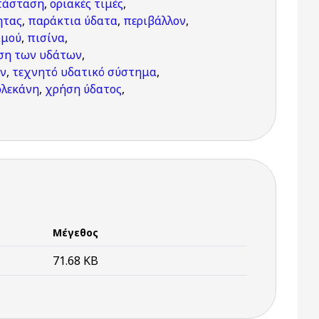
ατάσταση
,
οριακές τιμές
,
ητας
,
παράκτια ύδατα
,
περιβάλλον
,
αμού
,
πισίνα
,
ση των υδάτων
,
ν
,
τεχνητό υδατικό σύστημα
,
λεκάνη
,
χρήση ύδατος
,
Μέγεθος
71.68 KB