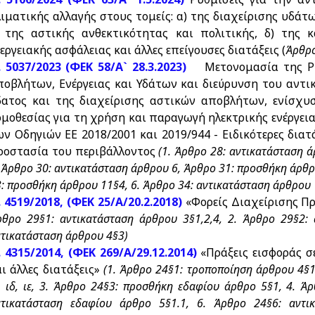
λιματικής αλλαγής στους τομείς: α) της διαχείρισης υδάτ
) της αστικής ανθεκτικότητας και πολιτικής, δ) της 
εργειακής ασφάλειας και άλλες επείγουσες διατάξεις (
Άρθρο
. 5037/2023 (ΦΕΚ 58/Α` 28.3.2023)
Μετονομασία της Ρυθ
ποβλήτων, Ενέργειας και Υδάτων και διεύρυνση του αντι
δατος και της διαχείρισης αστικών αποβλήτων, ενίσχυ
ομοθεσίας για τη χρήση και παραγωγή ηλεκτρικής ενέργε
ων Οδηγιών ΕΕ 2018/2001 και 2019/944 - Ειδικότερες διατά
ροστασία του περιβάλλοντος
(1. Άρθρο 28: αντικατάσταση ά
 Άρθρο 30: αντικατάσταση άρθρου 6, Άρθρο 31: προσθήκη άρθρ
: προσθήκη άρθρου 11§4, 6. Άρθρο 34: αντικατάσταση άρθρου 
. 4519/2018, (ΦΕΚ 25/A/20.2.2018)
«Φορείς Διαχείρισης Π
ρθρο 29§1: αντικατάσταση άρθρου 3§1,2,4, 2. Άρθρο 29§2:
τικατάσταση άρθρου 4§3)
. 4315/2014, (ΦΕΚ 269/Α/29.12.2014)
«Πράξεις εισφοράς σ
αι άλλες διατάξεις»
(1. Άρθρο 24§1: τροποποίηση άρθρου 4§1
, ιδ, ιε, 3. Άρθρο 24§3: προσθήκη εδαφίου άρθρο 5§1, 4. 
ντικατάσταση εδαφίου άρθρο 5§1.1, 6. Άρθρο 24§6: αντι