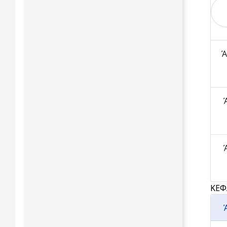
Ά
Ά
Ά
ΚΕΦ
Ά