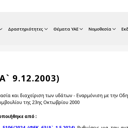
gation
Δραστηριότητες
Θέματα ΥΑΕ
Νομοθεσία
Εκ
Α` 9.12.2003)
ασία και διαχείριση των υδάτων - Εναρμόνιση με την Οδη
υμβουλίου της 23ης Οκτωβρίου 2000
ποιήθηκε από :
. 5106/2024 (ΦΕΚ 63/Α` 1.5.2024)
Ρυθμίσεις για την αν