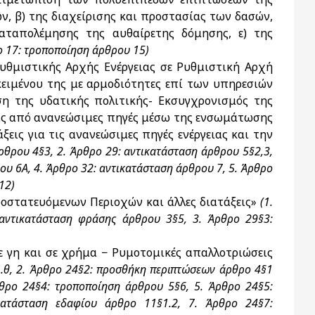
ων, β) της διαχείρισης και προστασίας των δασών,
καταπολέμησης της αυθαίρετης δόμησης, ε) της
 17: τροποποίηση άρθρου 15)
μιστικής Αρχής Ενέργειας σε Ρυθμιστική Αρχή
κειμένου της με αρμοδιότητες επί των υπηρεσιών
ση της υδατικής πολιτικής- Εκσυγχρονισμός της
ιας από ανανεώσιμες πηγές μέσω της ενσωμάτωσης
ξεις για τις ανανεώσιμες πηγές ενέργειας και την
ρθρου 4§3, 2. Άρθρο 29: αντικατάσταση άρθρου 5§2,3,
ου 6Α, 4. Άρθρο 32: αντικατάσταση άρθρου 7, 5. Άρθρο
12)
ροστατευόμενων Περιοχών και άλλες διατάξεις»
(1.
 αντικατάσταση φράσης άρθρου 3§5, 3. Άρθρο 29§3:
ε γη και σε χρήμα − Ρυμοτομικές απαλλοτριώσεις
.θ, 2. Άρθρο 24§2: προσθήκη περιπτώσεων άρθρο 4§1
Άρθρο 24§4: τροποποίηση άρθρου 5§6, 5. Άρθρο 24§5:
κατάσταση εδαφίου άρθρο 11§1.2, 7. Άρθρο 24§7: