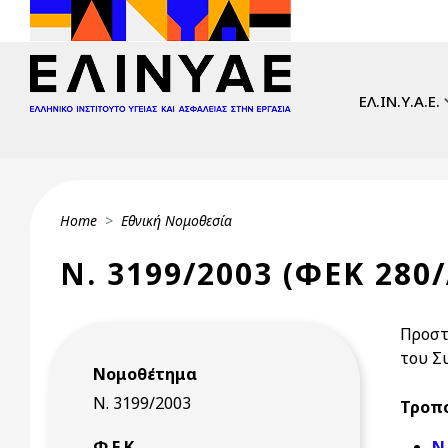
Skip to main content
Main navi
ΕΛ.ΙΝ.Υ.Α.Ε.
Breadcrumb
Home
Εθνική Νομοθεσία
Ν. 3199/2003 (ΦΕΚ 280/
Προστ
του Σ
Νομοθέτημα
Ν. 3199/2003
Τροπο
Φ.Ε.Κ.
Ν