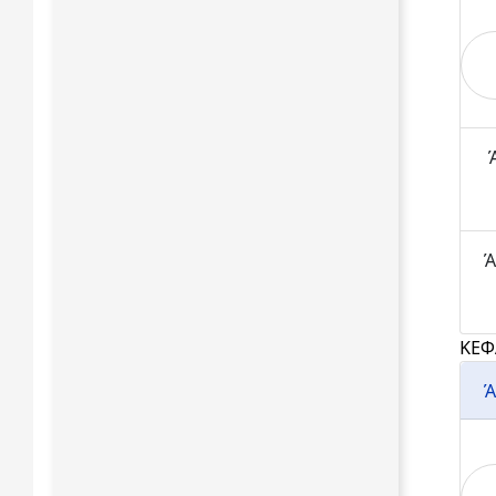
Ά
Ά
ΚΕΦ
Ά