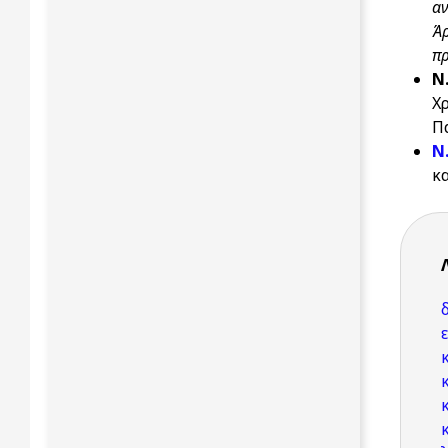
αν
Ά
πρ
Ν
Χ
Π
Ν
κ