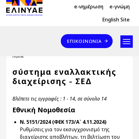
Header Top 2
Skip to main content
e-νημέρωση
e-γνώμη
Header Top
English Site
Επικοινωνία
ΕΠΙΚΟΙΝΩΝΊΑ
Breadcrumb
Home
σύστημα εναλλακτικής
διαχείρισης - ΣΕΔ
Βλέπετε τις εγγραφές : 1 - 14, σε σύνολο 14
Εθνική Νομοθεσία
Ν. 5151/2024 (ΦΕΚ 173/Α` 4.11.2024)
Ρυθμίσεις για τον εκσυγχρονισμό της
διαχείρισης αποβλήτων, τη βελτίωση του