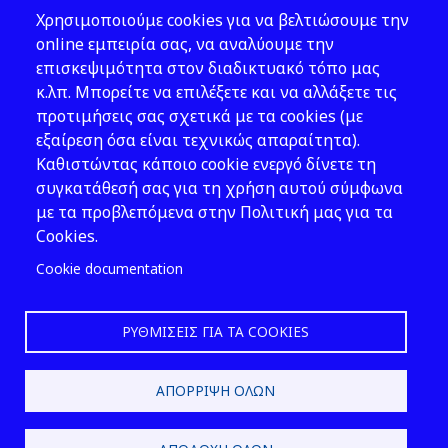
Θέματα ΥΑΕ
Χρησιμοποιούμε cookies για να βελτιώσουμε την
Νομοθεσία
online εμπειρία σας, να αναλύουμε την
επισκεψιμότητα στον διαδικτυακό τόπο μας
Εκδόσεις
κ.λπ. Μπορείτε να επιλέξετε και να αλλάξετε τις
προτιμήσεις σας σχετικά με τα cookies (με
Νέα - Εκδηλώσεις
εξαίρεση όσα είναι τεχνικώς απαραίτητα).
Ακολουθήστε μας
Καθιστώντας κάποιο cookie ενεργό δίνετε τη
συγκατάθεσή σας για τη χρήση αυτού σύμφωνα
με τα προβλεπόμενα στην Πολιτική μας για τα
Cookies.
Cookie documentation
ΡΥΘΜΊΣΕΙΣ ΓΙΑ ΤΑ COOKIES
2026 © ΕΛ.ΙΝ.Υ.Α.Ε.
ΑΠΌΡΡΙΨΗ ΌΛΩΝ
Design & Development by