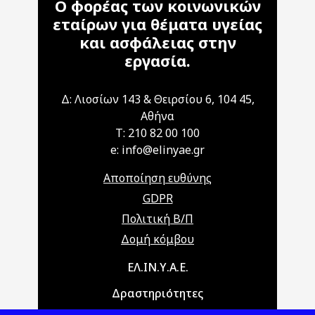
Ο φορέας των κοινωνικών
εταίρων για θέματα υγείας
και ασφάλειας στην
εργασία.
Δ: Λιοσίων 143 & Θειρσίου 6, 104 45,
Αθήνα
T: 210 82 00 100
e: info@elinyae.gr
Αποποίηση ευθύνης
GDPR
Πολιτική Β/Π
Δομή κόμβου
Main navigation
ΕΛ.ΙΝ.Υ.Α.Ε.
Δραστηριότητες