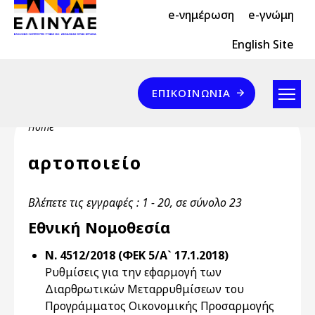
Header Top 2
Skip to main content
e-νημέρωση
e-γνώμη
Header Top
English Site
Επικοινωνία
ΕΠΙΚΟΙΝΩΝΊΑ
Breadcrumb
Home
αρτοποιείο
Βλέπετε τις εγγραφές : 1 - 20, σε σύνολο 23
Εθνική Νομοθεσία
Ν. 4512/2018 (ΦΕΚ 5/Α` 17.1.2018)
Ρυθμίσεις για την εφαρμογή των
Διαρθρωτικών Μεταρρυθμίσεων του
Προγράμματος Οικονομικής Προσαρμογής