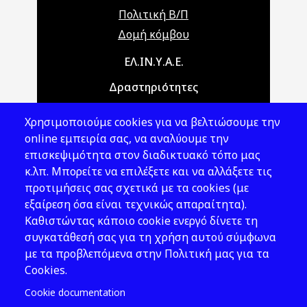
Πολιτική Β/Π
Δομή κόμβου
Main navigation
ΕΛ.ΙΝ.Υ.Α.Ε.
Δραστηριότητες
Θέματα ΥΑΕ
Χρησιμοποιούμε cookies για να βελτιώσουμε την
Νομοθεσία
online εμπειρία σας, να αναλύουμε την
επισκεψιμότητα στον διαδικτυακό τόπο μας
Εκδόσεις
κ.λπ. Μπορείτε να επιλέξετε και να αλλάξετε τις
προτιμήσεις σας σχετικά με τα cookies (με
Νέα - Εκδηλώσεις
εξαίρεση όσα είναι τεχνικώς απαραίτητα).
Ακολουθήστε μας
Καθιστώντας κάποιο cookie ενεργό δίνετε τη
συγκατάθεσή σας για τη χρήση αυτού σύμφωνα
με τα προβλεπόμενα στην Πολιτική μας για τα
Cookies.
Cookie documentation