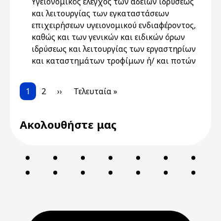
Υγειονομικός έλεγχος των αδειών ιδρύσεως
και λειτουργίας των εγκαταστάσεων
επιχειρήσεων υγειονομικού ενδιαφέροντος,
καθώς και των γενικών και ειδικών όρων
ιδρύσεως και λειτουργίας των εργαστηρίων
και καταστημάτων τροφίμων ή/ και ποτών
Pagination
Current page
Page
Next page
Last page
1
2
››
Τελευταία »
Ακολουθήστε μας