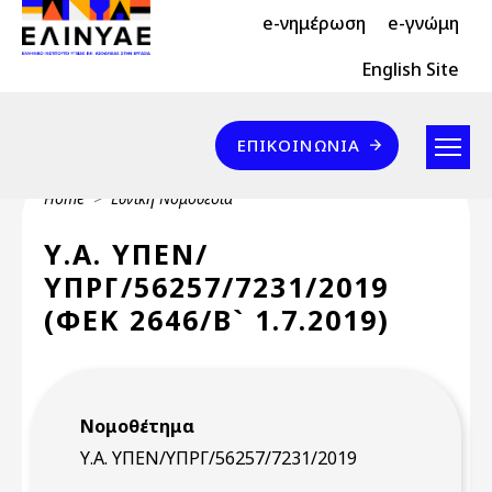
Header Top 2
Skip to main content
e-νημέρωση
e-γνώμη
Header Top
English Site
Επικοινωνία
ΕΠΙΚΟΙΝΩΝΊΑ
Breadcrumb
Home
Εθνική Νομοθεσία
Υ.Α. ΥΠΕΝ/
ΥΠΡΓ/56257/7231/2019
(ΦΕΚ 2646/Β` 1.7.2019)
Νομοθέτημα
Υ.Α. ΥΠΕΝ/ΥΠΡΓ/56257/7231/2019