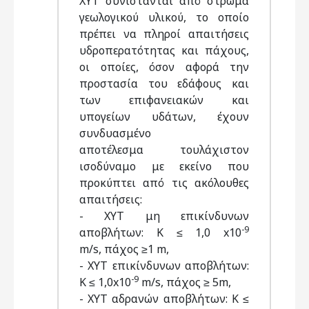
ΧΥΤ συνίστανται από στρώμα
γεωλογικού υλικού, το οποίο
πρέπει να πληροί απαιτήσεις
υδροπερατότητας και πάχους,
οι οποίες, όσον αφορά την
προστασία του εδάφους και
των επιφανειακών και
υπογείων υδάτων, έχουν
συνδυασμένο
αποτέλεσμα τουλάχιστον
ισοδύναμο με εκείνο που
προκύπτει από τις ακόλουθες
απαιτήσεις:
- ΧΥΤ μη επικίνδυνων
-9
αποβλήτων: Κ ≤ 1,0 x10
m/s, πάχος ≥1 m,
- ΧΥΤ επικίνδυνων αποβλήτων:
-9
Κ ≤ 1,0x10
m/s, πάχος ≥ 5m,
- ΧΥΤ αδρανών αποβλήτων: Κ ≤