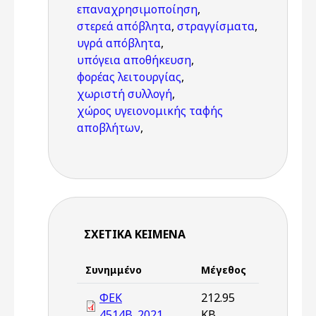
επαναχρησιμοποίηση
,
στερεά απόβλητα
,
στραγγίσματα
,
υγρά απόβλητα
,
υπόγεια αποθήκευση
,
φορέας λειτουργίας
,
χωριστή συλλογή
,
χώρος υγειονομικής ταφής
αποβλήτων
,
ΣΧΕΤΙΚΆ ΚΕΊΜΕΝΑ
Συνημμένο
Μέγεθος
ΦΕΚ
212.95
4514Β_2021
KB