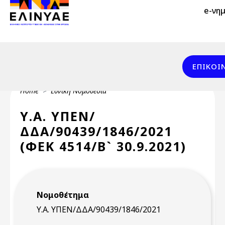
Header Top 2
Skip to main content
e-νη
Header Top
Επικοινωνί
ΕΠΙΚΟΙ
Breadcrumb
Home
Εθνική Νομοθεσία
Υ.Α. ΥΠΕΝ/
ΔΔΑ/90439/1846/2021
(ΦΕΚ 4514/Β` 30.9.2021)
Νομοθέτημα
Υ.Α. ΥΠΕΝ/ΔΔΑ/90439/1846/2021