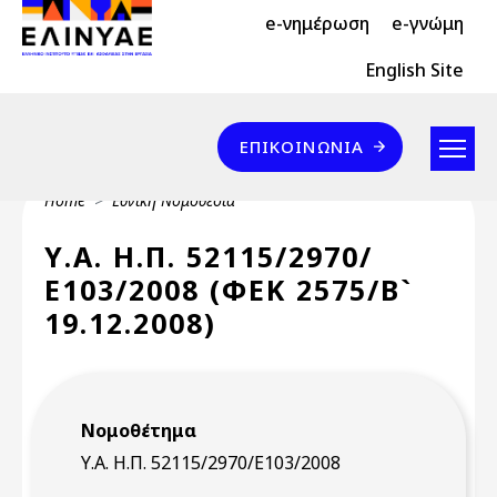
Header Top 2
Skip to main content
e-νημέρωση
e-γνώμη
Header Top
English Site
Επικοινωνία
ΕΠΙΚΟΙΝΩΝΊΑ
Breadcrumb
Home
Εθνική Νομοθεσία
Υ.Α. Η.Π. 52115/2970/
Ε103/2008 (ΦΕΚ 2575/Β`
19.12.2008)
Νομοθέτημα
Υ.Α. Η.Π. 52115/2970/Ε103/2008