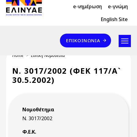
Header Top 2
Skip to main content
e-νημέρωση
e-γνώμη
Header Top
English Site
Επικοινωνία
ΕΠΙΚΟΙΝΩΝΊΑ
Breadcrumb
Home
Εθνική Νομοθεσία
Ν. 3017/2002 (ΦΕΚ 117/Α`
30.5.2002)
Νομοθέτημα
Ν. 3017/2002
Φ.Ε.Κ.