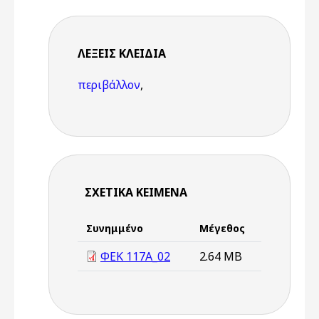
ΛΈΞΕΙΣ KΛΕΙΔΙΆ
περιβάλλον
,
ΣΧΕΤΙΚΆ ΚΕΊΜΕΝΑ
Συνημμένο
Μέγεθος
ΦΕΚ 117Α_02
2.64 MB