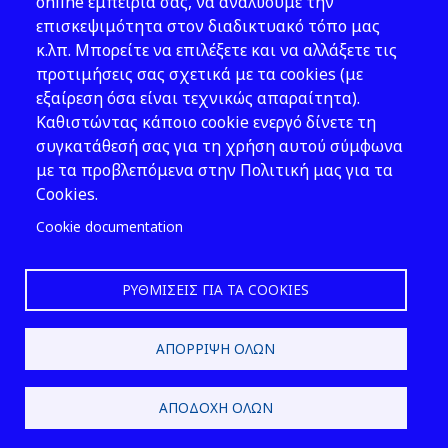
Νομοθεσία
online εμπειρία σας, να αναλύουμε την
επισκεψιμότητα στον διαδικτυακό τόπο μας
Εκδόσεις
κ.λπ. Μπορείτε να επιλέξετε και να αλλάξετε τις
προτιμήσεις σας σχετικά με τα cookies (με
Νέα - Εκδηλώσεις
εξαίρεση όσα είναι τεχνικώς απαραίτητα).
Ακολουθήστε μας
Καθιστώντας κάποιο cookie ενεργό δίνετε τη
συγκατάθεσή σας για τη χρήση αυτού σύμφωνα
με τα προβλεπόμενα στην Πολιτική μας για τα
Cookies.
Cookie documentation
ΡΥΘΜΊΣΕΙΣ ΓΙΑ ΤΑ COOKIES
2026 © ΕΛ.ΙΝ.Υ.Α.Ε.
ΑΠΌΡΡΙΨΗ ΌΛΩΝ
Design & Development by
ΑΠΟΔΟΧΉ ΌΛΩΝ