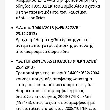
Νοεμβρίου 2012 «για την τροποποίηση της
οδηγίας 1999/32/ΕΚ του Συμβουλίου σχετικά
με την περιεκτικότητα των καυσίμων
πλοίων σε θείο»
Υ.Α. οικ. 70601/2013 (ΦΕΚ 3272/Β`
23.12.2013)
Βραχυπρόθεσμα σχέδια δράσης για την
αντιμετώπιση ατμοσφαιρικής ρύπανσης
από αιωρούμενα σωματίδια
Υ.Α. Η.Π 26910/852/Ε103/2013 (ΦΕΚ 1021/Β`
25.4.2013)
Τροποποίηση της υπ’ αριθ. 54409/2632/2004
κοινής υπουργικής απόφασης «σύστημα
εμπορίας δικαιωμάτων εκπομπής αερίων
θερμοκηπίου σε συμμόρφωση με τις
διατάξεις της οδηγίας 2003/87/ΕΚ …κλπ»
(1931/Β), όπως ισχύει, σε συμμόρφωση με
τις διατάξεις της οδηγίας 2008/101/ΕΚ «για