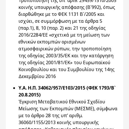
Τροποποίηση της υπ’ αριθ. 29459/1510/2005
κοινής υπουργικής απόφασης (Β΄992), όπως
διορθώθηκε με το ΦΕΚ 1131 Β΄/2005 και
ισχύει, σε συμμόρφωση με τα άρθρα 5
(παρ.1), 8, 10 (παρ. 2) και 21 της οδηγίας
2016/2284/ΕΕ «σχετικά με τη μείωση των
εθνικών εκπομπών ορισμένων
ατμοσφαιρικών ρύπων, την τροποποίηση
της οδηγίας 2003/35/ΕΚ και την κατάργηση
της οδηγίας 2001/81/ΕΚ» του Ευρωπαϊκού
Κοινοβουλίου και του Συμβουλίου της 14ης
Δεκεμβρίου 2016
Υ.Α. Η.Π. 34062/957/Ε103/2015 (ΦΕΚ 1793/Β`
20.8.2015)
Έγκριση Μεταβατικού Εθνικού Σχεδίου
Μείωσης των Εκπομπών (ΜΕΣΜΕ), σύμφωνα
με το άρθρο 28 της υπ’ αριθμ.
36060/1155/2013 κοινής υπουργικής