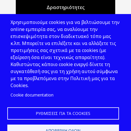
Δραστηριότητες
Θέματα ΥΑΕ
Χρησιμοποιούμε cookies για να βελτιώσουμε την
Νομοθεσία
online εμπειρία σας, να αναλύουμε την
επισκεψιμότητα στον διαδικτυακό τόπο μας
Εκδόσεις
κ.λπ. Μπορείτε να επιλέξετε και να αλλάξετε τις
προτιμήσεις σας σχετικά με τα cookies (με
Νέα - Εκδηλώσεις
εξαίρεση όσα είναι τεχνικώς απαραίτητα).
Ακολουθήστε μας
Καθιστώντας κάποιο cookie ενεργό δίνετε τη
συγκατάθεσή σας για τη χρήση αυτού σύμφωνα
με τα προβλεπόμενα στην Πολιτική μας για τα
Cookies.
Cookie documentation
ΡΥΘΜΊΣΕΙΣ ΓΙΑ ΤΑ COOKIES
2026 © ΕΛ.ΙΝ.Υ.Α.Ε.
ΑΠΌΡΡΙΨΗ ΌΛΩΝ