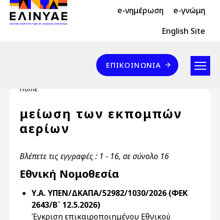
Header Top 2
Skip to main content
e-νημέρωση
e-γνώμη
Header Top
English Site
Επικοινωνία
ΕΠΙΚΟΙΝΩΝΊΑ
Breadcrumb
Home
μείωση των εκπομπών
αερίων
Βλέπετε τις εγγραφές : 1 - 16, σε σύνολο 16
Εθνική Νομοθεσία
Υ.Α. ΥΠΕΝ/ΔΚΑΠΑ/52982/1030/2026 (ΦΕΚ
2643/Β` 12.5.2026)
Έγκριση επικαιροποιημένου Εθνικού