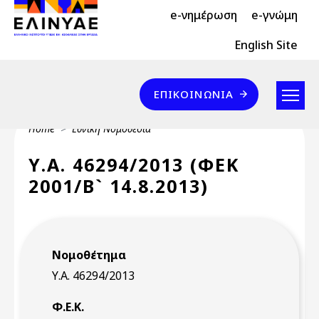
Header Top 2
Skip to main content
e-νημέρωση
e-γνώμη
Header Top
English Site
Επικοινωνία
ΕΠΙΚΟΙΝΩΝΊΑ
Breadcrumb
Home
Εθνική Νομοθεσία
Υ.Α. 46294/2013 (ΦΕΚ
2001/Β` 14.8.2013)
Νομοθέτημα
Υ.Α. 46294/2013
Φ.Ε.Κ.