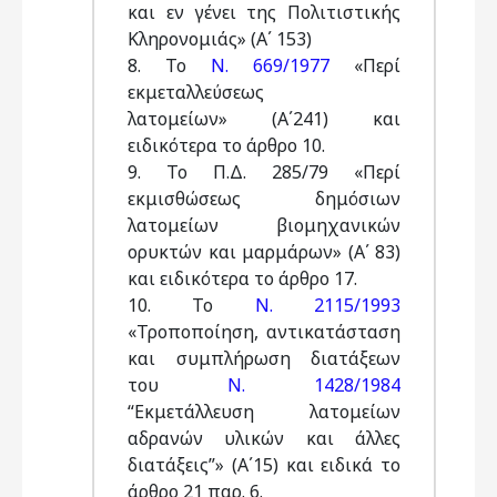
και εν γένει της Πολιτιστικής
Κληρονομιάς» (Α΄ 153)
8. Το
Ν. 669/1977
«Περί
εκμεταλλεύσεως
λατομείων» (Α΄241) και
ειδικότερα το άρθρο 10.
9. Το Π.Δ. 285/79 «Περί
εκμισθώσεως δημόσιων
λατομείων βιομηχανικών
ορυκτών και μαρμάρων» (Α΄ 83)
και ειδικότερα το άρθρο 17.
10. Το
Ν. 2115/1993
«Τροποποίηση, αντικατάσταση
και συμπλήρωση διατάξεων
του
Ν. 1428/1984
“Εκμετάλλευση λατομείων
αδρανών υλικών και άλλες
διατάξεις”» (Α΄15) και ειδικά το
άρθρο 21 παρ. 6.