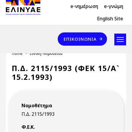
Header Top 2
Skip to main content
e-νημέρωση
e-γνώμη
Header Top
English Site
Επικοινωνία
ΕΠΙΚΟΙΝΩΝΊΑ
Breadcrumb
Home
Εθνική Νομοθεσία
Π.Δ. 2115/1993 (ΦΕΚ 15/Α`
15.2.1993)
Νομοθέτημα
Π.Δ. 2115/1993
Φ.Ε.Κ.