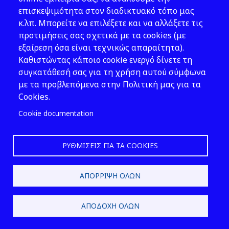
είναι γνωστός ο επόμενος
επισκεψιμότητα στον διαδικτυακό τόπο μας
λιμένας υποχρεούται να
κ.λπ. Μπορείτε να επιλέξετε και να αλλάξετε τις
παραδώσει τα απόβλητά του
προτιμήσεις σας σχετικά με τα cookies (με
πριν τον απόπλου του πλοίου.
εξαίρεση όσα είναι τεχνικώς απαραίτητα).
8. Παραδίδουν ξεχωριστά τα
Καθιστώντας κάποιο cookie ενεργό δίνετε τη
ειδικά ρεύματα αποβλήτων
συγκατάθεσή σας για τη χρήση αυτού σύμφωνα
(απόβλητα λιπαντικών ελαίων,
με τα προβλεπόμενα στην Πολιτική μας για τα
ηλ. συσσωρευτές και ηλ. στήλες,
Cookies.
απόβλητα ηλεκτρικού και
Cookie documentation
ηλεκτρονικού εξοπλισμού,
χρησιμοποιημένα ελαστικά,
νοσοκομειακά απόβλητα,
ΡΥΘΜΊΣΕΙΣ ΓΙΑ ΤΑ COOKIES
συσκευασίες κλπ) και να
ενημερώνουν εγκαίρως τις
ΑΠΌΡΡΙΨΗ ΌΛΩΝ
εταιρείες για το είδος, την
κατηγορία και την ποσότητά
τους ενώ με την παράδοση τους
ΑΠΟΔΟΧΉ ΌΛΩΝ
παραλαμβάνουν σχετική