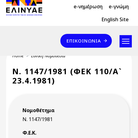
Header Top 2
Skip to main content
e-νημέρωση
e-γνώμη
Header Top
English Site
Επικοινωνία
ΕΠΙΚΟΙΝΩΝΊΑ
Breadcrumb
Home
Εθνική Νομοθεσία
Ν. 1147/1981 (ΦΕΚ 110/Α`
23.4.1981)
Νομοθέτημα
Ν. 1147/1981
Φ.Ε.Κ.