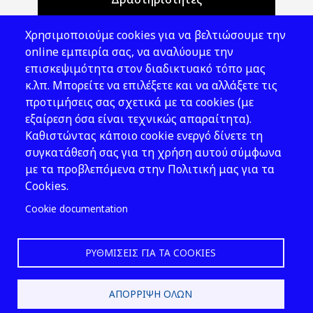
Θέματα ΥΑΕ
Χρησιμοποιούμε cookies για να βελτιώσουμε την
Νομοθεσία
online εμπειρία σας, να αναλύουμε την
επισκεψιμότητα στον διαδικτυακό τόπο μας
Εκδόσεις
κ.λπ. Μπορείτε να επιλέξετε και να αλλάξετε τις
προτιμήσεις σας σχετικά με τα cookies (με
Νέα - Εκδηλώσεις
εξαίρεση όσα είναι τεχνικώς απαραίτητα).
Ακολουθήστε μας
Καθιστώντας κάποιο cookie ενεργό δίνετε τη
συγκατάθεσή σας για τη χρήση αυτού σύμφωνα
με τα προβλεπόμενα στην Πολιτική μας για τα
Cookies.
Cookie documentation
ΡΥΘΜΊΣΕΙΣ ΓΙΑ ΤΑ COOKIES
2026 © ΕΛ.ΙΝ.Υ.Α.Ε.
ΑΠΌΡΡΙΨΗ ΌΛΩΝ
Design & Development by