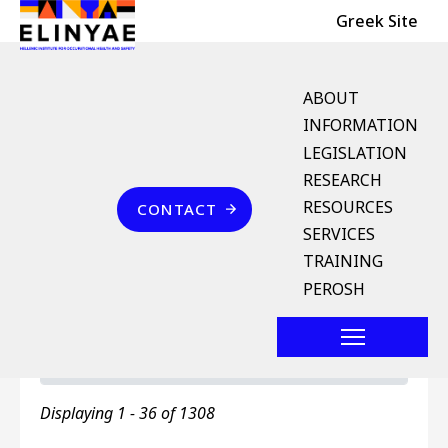
Header Top
Skip to main content
Greek Site
English Menu
ABOUT
INFORMATION
LEGISLATION
Breadcrumb
RESEARCH
Home
Αγγλοελληνικό Λεξικό Όρων
Επικοινωνία
Ελληνοαγγλικό Λεξικό Όρων
RESOURCES
CONTACT
SERVICES
Ελληνοαγγλικό Λεξικό
TRAINING
Όρων
PEROSH
Primary tabs
Ελληνοαγγλικό Λεξικό Όρων
Toggle ta
Displaying 1 - 36 of 1308