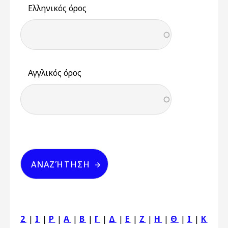
Ελληνικός όρος
Αγγλικός όρος
2
|
I
|
P
|
Α
|
Β
|
Γ
|
Δ
|
Ε
|
Ζ
|
Η
|
Θ
|
Ι
|
Κ