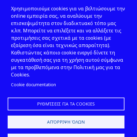
Χρησιμοποιούμε cookies για να βελτιώσουμε την
Address: 143 Liosion & 6 Thirsiou, 104
online εμπειρία σας, να αναλύουμε την
45, Athens
επισκεψιμότητα στον διαδικτυακό τόπο μας
T: 210 82 00 100
κ.λπ. Μπορείτε να επιλέξετε και να αλλάξετε τις
e: info@elinyae.gr
προτιμήσεις σας σχετικά με τα cookies (με
εξαίρεση όσα είναι τεχνικώς απαραίτητα).
Follow Us
Καθιστώντας κάποιο cookie ενεργό δίνετε τη
συγκατάθεσή σας για τη χρήση αυτού σύμφωνα
με τα προβλεπόμενα στην Πολιτική μας για τα
Cookies.
Cookie documentation
ΡΥΘΜΊΣΕΙΣ ΓΙΑ ΤΑ COOKIES
2026 © EL.IN.Y.A.E.
ΑΠΌΡΡΙΨΗ ΌΛΩΝ
Design & Development by