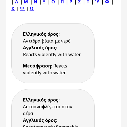
|
Λ
|
Μ
|
Ν
|
Ξ
|
Ο
|
Π
|
Ρ
|
Σ
|
Τ
|
Ύ
|
Φ
|
Χ
|
Ψ
|
Ω
Ελληνικός όρος:
Αντιδρά βίαια με νερό
Αγγλικός όρος:
Reacts violently with water
Μετάφραση:
Reacts
violently with water
Ελληνικός όρος:
Αυτοαναφλέγεται στον
αέρα
Αγγλικός όρος: