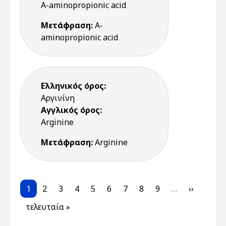
A-aminopropionic acid
Μετάφραση:
A-
aminopropionic acid
Ελληνικός όρος:
Αργινίνη
Αγγλικός όρος:
Arginine
Μετάφραση:
Arginine
Pagination
Current page
Page
Page
Page
Page
Page
Page
Page
Page
Next pag
1
2
3
4
5
6
7
8
9
…
››
Last page
τελευταία »