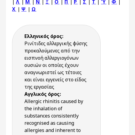
|
Λ
|
Μ
|
Ν
|
Ξ
|
Ο
|
Π
|
Ρ
|
Σ
|
Τ
|
Ύ
|
Φ
|
Χ
|
Ψ
|
Ω
Ελληνικός όρος:
Ρινίτιδες αλλεργικής φύσης
προκαλούμενες από την
εισπνοή αλλεργιογόνων
ουσιών οι οποίες έχουν
αναγνωριστεί ως τέτοιες
και είναι εγγενείς στο είδος
της εργασίας
Αγγλικός όρος:
Allergic rhinitis caused by
the inhalation of
substances consistently
recognised as causing
allergies and inherent to