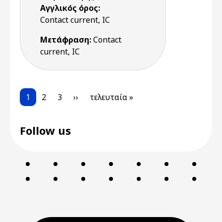
Αγγλικός όρος:
Contact current, IC
Μετάφραση:
Contact
current, IC
Pagination
Current page
Page
Page
Next page
Last page
1
2
3
››
τελευταία »
Follow us