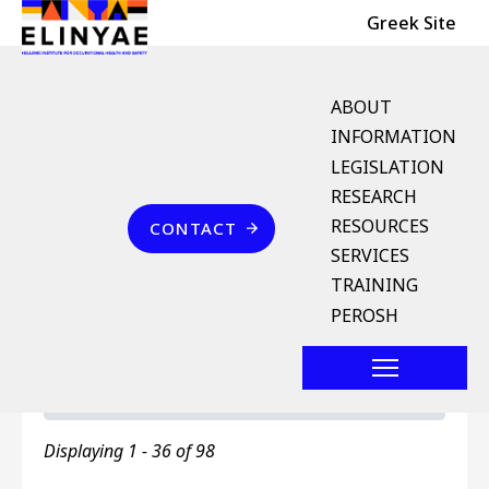
Header Top
Skip to main content
Greek Site
English Menu
ABOUT
INFORMATION
LEGISLATION
Breadcrumb
RESEARCH
Home
Αγγλοελληνικό Λεξικό Όρων
Επικοινωνία
Ελληνοαγγλικό Λεξικό Όρων
RESOURCES
CONTACT
SERVICES
Ελληνοαγγλικό Λεξικό
TRAINING
Όρων
PEROSH
Primary tabs
Ελληνοαγγλικό Λεξικό Όρων
Toggle ta
Displaying 1 - 36 of 98