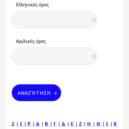
Ελληνικός όρος
Αγγλικός όρος
2
|
I
|
P
|
Α
|
Β
|
Γ
|
Δ
|
Ε
|
Ζ
|
Η
|
Θ
|
Ι
|
Κ