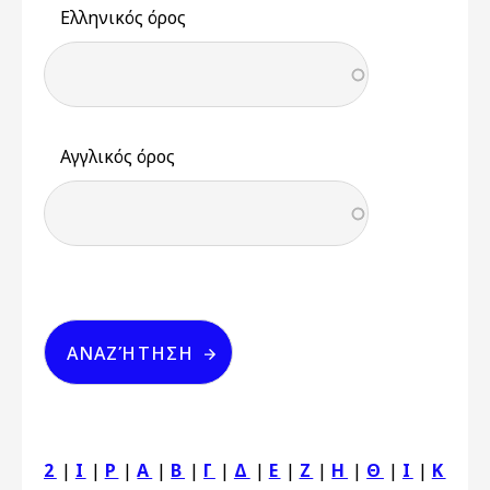
Ελληνικός όρος
Αγγλικός όρος
2
|
I
|
P
|
Α
|
Β
|
Γ
|
Δ
|
Ε
|
Ζ
|
Η
|
Θ
|
Ι
|
Κ