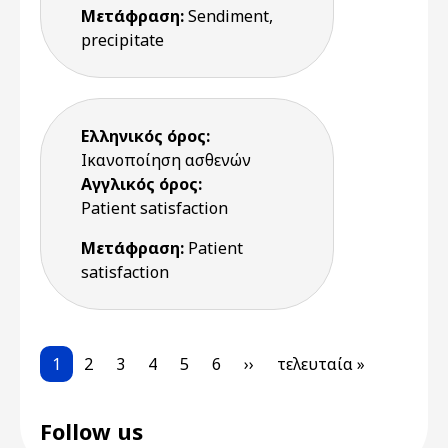
Μετάφραση:
Sendiment,
precipitate
Ελληνικός όρος:
Ικανοποίηση ασθενών
Αγγλικός όρος:
Patient satisfaction
Μετάφραση:
Patient
satisfaction
Pagination
Current page
Page
Page
Page
Page
Page
Next page
Last page
1
2
3
4
5
6
››
τελευταία »
Follow us