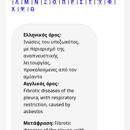
|
Λ
|
Μ
|
Ν
|
Ξ
|
Ο
|
Π
|
Ρ
|
Σ
|
Τ
|
Ύ
|
Φ
|
Χ
|
Ψ
|
Ω
Ελληνικός όρος:
Ινώσεις του υπεζωκότος,
με περιορισμό της
αναπνευστικής
λειτουργίας,
προκαλούμενες από τον
αμίαντο
Αγγλικός όρος:
Fibrotic diseases of the
pleura, with respiratory
restriction, caused by
asbestos
Μετάφραση:
Fibrotic