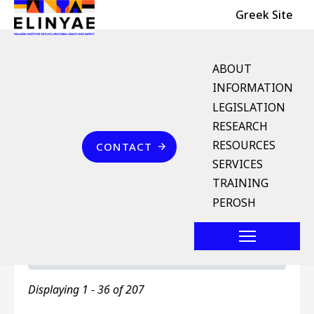
Header Top
Skip to main content
Greek Site
English Menu
ABOUT
INFORMATION
LEGISLATION
Breadcrumb
RESEARCH
Home
Αγγλοελληνικό Λεξικό Όρων
Επικοινωνία
Ελληνοαγγλικό Λεξικό Όρων
RESOURCES
CONTACT
SERVICES
Ελληνοαγγλικό Λεξικό
TRAINING
Όρων
PEROSH
Primary tabs
Ελληνοαγγλικό Λεξικό Όρων
Toggle ta
Displaying 1 - 36 of 207