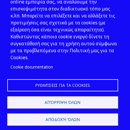
Address: 143 Liosion & 6 Thirsiou, 104
online εμπειρία σας, να αναλύουμε την
45, Athens
επισκεψιμότητα στον διαδικτυακό τόπο μας
T: 210 82 00 100
κ.λπ. Μπορείτε να επιλέξετε και να αλλάξετε τις
e: info@elinyae.gr
προτιμήσεις σας σχετικά με τα cookies (με
εξαίρεση όσα είναι τεχνικώς απαραίτητα).
Follow Us
Καθιστώντας κάποιο cookie ενεργό δίνετε τη
συγκατάθεσή σας για τη χρήση αυτού σύμφωνα
με τα προβλεπόμενα στην Πολιτική μας για τα
Cookies.
Cookie documentation
ΡΥΘΜΊΣΕΙΣ ΓΙΑ ΤΑ COOKIES
2026 © EL.IN.Y.A.E.
ΑΠΌΡΡΙΨΗ ΌΛΩΝ
Design & Development by
ΑΠΟΔΟΧΉ ΌΛΩΝ