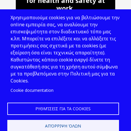
for health and safety at
work.
Χρησιμοποιούμε cookies για να βελτιώσουμε την
Address: 143 Liosion & 6 Thirsiou, 104
online εμπειρία σας, να αναλύουμε την
45, Athens
επισκεψιμότητα στον διαδικτυακό τόπο μας
T: 210 82 00 100
κ.λπ. Μπορείτε να επιλέξετε και να αλλάξετε τις
e: info@elinyae.gr
προτιμήσεις σας σχετικά με τα cookies (με
εξαίρεση όσα είναι τεχνικώς απαραίτητα).
Follow Us
Καθιστώντας κάποιο cookie ενεργό δίνετε τη
συγκατάθεσή σας για τη χρήση αυτού σύμφωνα
με τα προβλεπόμενα στην Πολιτική μας για τα
Cookies.
Cookie documentation
ΡΥΘΜΊΣΕΙΣ ΓΙΑ ΤΑ COOKIES
2026 © EL.IN.Y.A.E.
ΑΠΌΡΡΙΨΗ ΌΛΩΝ