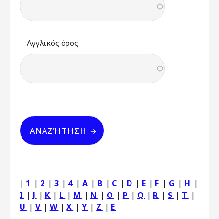
Αγγλικός όρος
|
1
|
2
|
3
|
4
|
A
|
B
|
C
|
D
|
E
|
F
|
G
|
H
|
I
|
J
|
K
|
L
|
M
|
N
|
O
|
P
|
Q
|
R
|
S
|
T
|
U
|
V
|
W
|
X
|
Y
|
Z
|
Ε