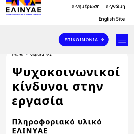
Header Top 2
Skip to main content
e-νημέρωση
e-γνώμη
Header Top
English Site
Επικοινωνία
ΕΠΙΚΟΙΝΩΝΊΑ
Breadcrumb
Home
Θέματα ΥΑΕ
Ψυχοκοινωνικοί
κίνδυνοι στην
εργασία
Πληροφοριακό υλικό
ΕΛΙΝΥΑΕ