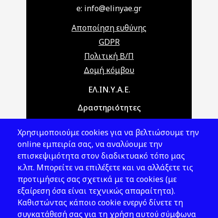
e: info@elinyae.gr
Αποποίηση ευθύνης
GDPR
Πολιτική Β/Π
Δομή κόμβου
Main navigation
ΕΛ.ΙΝ.Υ.Α.Ε.
Δραστηριότητες
Θέματα ΥΑΕ
Χρησιμοποιούμε cookies για να βελτιώσουμε την
Νομοθεσία
online εμπειρία σας, να αναλύουμε την
επισκεψιμότητα στον διαδικτυακό τόπο μας
Εκδόσεις
κ.λπ. Μπορείτε να επιλέξετε και να αλλάξετε τις
προτιμήσεις σας σχετικά με τα cookies (με
Νέα - Εκδηλώσεις
εξαίρεση όσα είναι τεχνικώς απαραίτητα).
Ακολουθήστε μας
Καθιστώντας κάποιο cookie ενεργό δίνετε τη
συγκατάθεσή σας για τη χρήση αυτού σύμφωνα