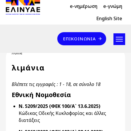
Header Top 2
Skip to main content
e-νημέρωση
e-γνώμη
Header Top
English Site
Επικοινωνία
ΕΠΙΚΟΙΝΩΝΊΑ
Breadcrumb
Home
λιμάνια
Βλέπετε τις εγγραφές : 1 - 18, σε σύνολο 18
Εθνική Νομοθεσία
Ν. 5209/2025 (ΦΕΚ 100/Α` 13.6.2025)
Κώδικας Οδικής Κυκλοφορίας και άλλες
διατάξεις