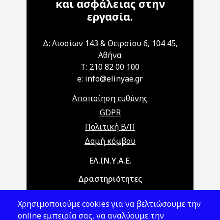
και ασφάλειας στην
εργασία.
Δ: Λιοσίων 143 & Θειρσίου 6, 104 45,
Αθήνα
T: 210 82 00 100
e: info@elinyae.gr
Αποποίηση ευθύνης
GDPR
Πολιτική Β/Π
Δομή κόμβου
Main navigation
ΕΛ.ΙΝ.Υ.Α.Ε.
Δραστηριότητες
Θέματα ΥΑΕ
Χρησιμοποιούμε cookies για να βελτιώσουμε την
Νομοθεσία
online εμπειρία σας, να αναλύουμε την