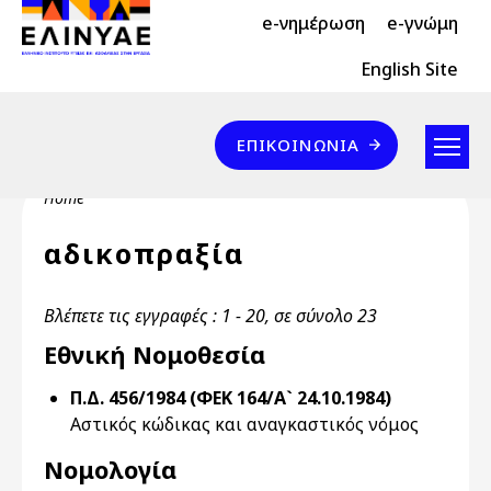
Header Top 2
Skip to main content
e-νημέρωση
e-γνώμη
Header Top
English Site
Επικοινωνία
ΕΠΙΚΟΙΝΩΝΊΑ
Breadcrumb
Home
αδικοπραξία
Βλέπετε τις εγγραφές : 1 - 20, σε σύνολο 23
Εθνική Νομοθεσία
Π.Δ. 456/1984 (ΦΕΚ 164/Α` 24.10.1984)
Αστικός κώδικας και αναγκαστικός νόμος
Νομολογία