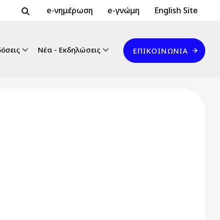
Header Top 2
Header Top
e-νημέρωση
e-γνώμη
English Site
Επικοινωνία
δόσεις
Νέα - Εκδηλώσεις
ΕΠΙΚΟΙΝΩΝΊΑ