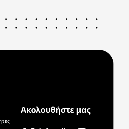
Ακολουθήστε μας
ation
ητες