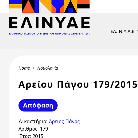
Skip to main content
Main navi
ΕΛ.ΙΝ.Υ.Α.Ε.
Breadcrumb
Home
Νομολογία
Αρείου Πάγου 179/2015
Απόφαση
Δικαστήριο:
Άρειος Πάγος
Αριθμός:
179
Έτος:
2015