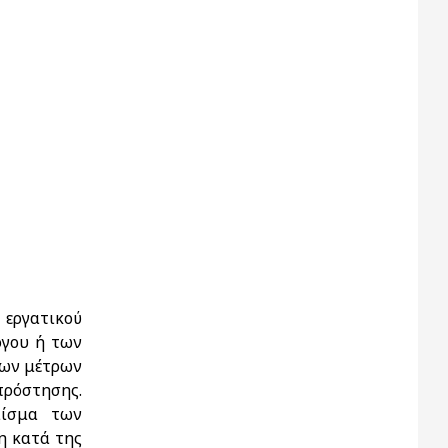
 εργατικού
ργου ή των
των μέτρων
 πρόστησης.
αίσμα των
η κατά της