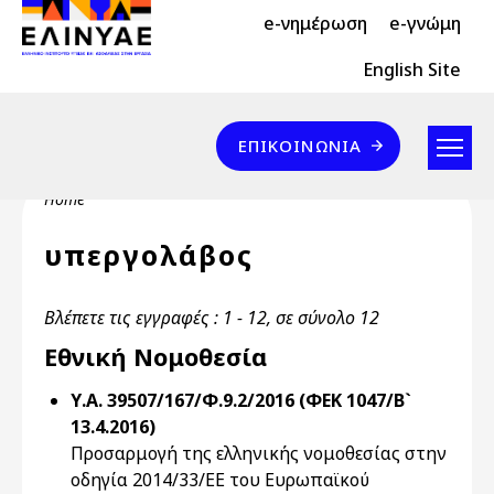
Header Top 2
Skip to main content
e-νημέρωση
e-γνώμη
Header Top
English Site
Επικοινωνία
ΕΠΙΚΟΙΝΩΝΊΑ
Breadcrumb
Home
υπεργολάβος
Βλέπετε τις εγγραφές : 1 - 12, σε σύνολο 12
Εθνική Νομοθεσία
Υ.Α. 39507/167/Φ.9.2/2016 (ΦΕΚ 1047/Β`
13.4.2016)
Προσαρμογή της ελληνικής νομοθεσίας στην
οδηγία 2014/33/ΕE του Ευρωπαϊκού