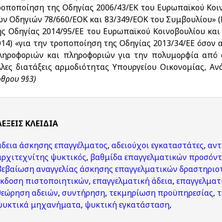
ροποποίηση της Οδηγίας 2006/43/ΕΚ του Ευρωπαϊκού Κοι
ν Οδηγιών 78/660/EOK και 83/349/ΕΟΚ του Συμβουλίου» (Ε.Ε
ης Οδηγίας 2014/95/ΕΕ του Ευρωπαϊκού Κοινοβουλίου και 
014) «για την τροποποίηση της Οδηγίας 2013/34/ΕΕ όσο
ληροφοριών και πληροφοριών για την πολυμορφία από ορ
λλες διατάξεις αρμοδιότητας Υπουργείου Οικονομίας, Α
ρθρου 9§3)
ΛΈΞΕΙΣ KΛΕΙΔΙΆ
άδεια άσκησης επαγγέλματος
,
αδειούχοι εγκαταστάτες
,
αντ
αρχιτεχνίτης ψυκτικός
,
βαθμίδα επαγγελματικών προσόν
βεβαίωση αναγγελίας άσκησης επαγγελματικών δραστηρι
έκδοση πιστοποιητικών
,
επαγγελματική άδεια
,
επαγγελματ
θεώρηση αδειών
,
συντήρηση
,
τεκμηρίωση προϋπηρεσίας
,
τ
ψυκτικά μηχανήματα
,
ψυκτική εγκατάσταση
,