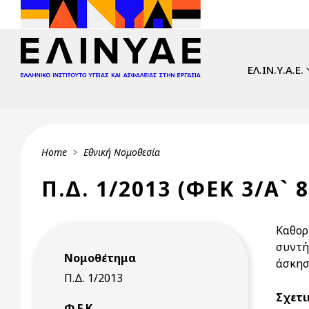
Skip to main content
Main navi
ΕΛ.ΙΝ.Υ.Α.Ε.
Breadcrumb
Home
Εθνική Νομοθεσία
Π.Δ. 1/2013 (ΦΕΚ 3/Α` 8
Καθορ
συντή
Νομοθέτημα
άσκησ
Π.Δ. 1/2013
Σχετι
Φ.Ε.Κ.