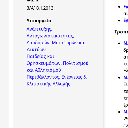
Εγ
3/Α` 8.1.2013
α
Εγ
Υπουργεία
Ανάπτυξης,
Τροπο
Ανταγωνιστικότητας,
Υποδομών, Μεταφορών και
Ν
Δικτύων
δ
Παιδείας και
α
Θρησκευμάτων, Πολιτισμού
τ
και Αθλητισμού
Ε
Περιβάλλοντος, Ενέργειας &
Ν
Κλιματικής Αλλαγής
Ε
τ
τ
έ
N
2
ε