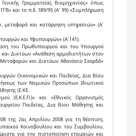
ς Γενικής Γραμματείας Βιομηχανίας» όπως
 ΓΓΒ» και το π.δ. 189/95 (Α΄ 99) «Συμπλήρωση
ων, μεταφορά και κατάργηση υπηρεσιών» (Α΄
πουργών και Υφυπουργών» (Α΄141).
όφαση του Πρωθυπουργού και του Υπουργού
 και Δικτύων «Ανάθεση αρμοδιοτήτων στον
 Μεταφορών και Δικτύων Αθανάσιο Σκορδά»
ουργών Οικονομικών και Παιδείας, Δια Βίου
φήσεως των Νομικών Προσώπων Ιδιωτικού
θησης (Ε.ΚΕ.
μού (Ε.Κ.Ε.Π.)» και «Εθνικός Οργανισμός
ουργείου Παιδείας, Δια Βίου Μάθησης και
008 της 2ας Απριλίου 2008 για τη θέσπιση,
ωπαϊκού Κοινοβουλίου και του Συμβουλίου,
ρισης για την πιστοποίηση εταιρειών και