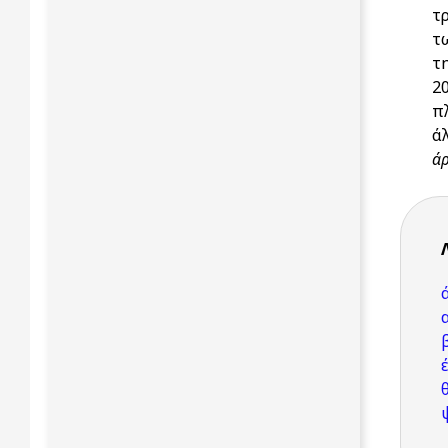
τ
τω
τ
2
π
ά
ά