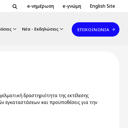
Header Top 2
Header Top
e-νημέρωση
e-γνώμη
English Site
Επικοινωνία
δόσεις
Νέα - Εκδηλώσεις
ΕΠΙΚΟΙΝΩΝΊΑ
γελματική δραστηριότητα της εκτέλεσης
ών εγκαταστάσεων και προϋποθέσεις για την