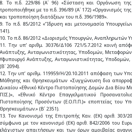
8. Το π.δ. 229/86 (Α΄ 96) «Σύσταση και Οργάνωση τη
τροποποιήθηκε με το π.δ. 396/89 (Α΄ 172) «Οργανισμός της
και τροποποίηση διατάξεων του π.δ. 396/1989».
9. Το π.δ. 85/2012 «’Ίδρυση και μετονομασία Υπουργεί
141).
10. Το π.δ. 86/2012 «Διορισμός Υπουργών, Αναπληρωτών Υ
11. Την υπ’ αριθμ. 30376/Δ106 721/5.7.2012 κοινή απ
Ανάπτυξης, Ανταγωνιστικότητας, Υποδομών, Μεταφορών
Υφυπουργό Ανάπτυξης, Ανταγωνιστικότητας, Υποδομών,
(Β΄ 2094).
12. Την υπ’ αριθμ. 119959/Η/20.10.2011 απόφαση των Υπ
Μάθησης και Θρησκευμάτων «Συγχώνευση δια απορρο
Δικαίου «Εθνικό Κέντρο Πιστοποίησης Δομών Δια Βίου Μά
ΠΙΣ.)», «Εθνικό Κέντρο Επαγγελματικού Προσανατολισ
Πιστοποίησης Προσόντων (Ε.Ο.Π.Π.)» εποπτείας του Υπ
Θρησκευμάτων.» (Β΄ 2351).
13. Τον Κανονισμό της Επιτροπής Καν. (ΕΚ) αριθ. 303/2
σύμφωνα με τον κανονισμό (ΕΚ) αριθ. 842/2006 του Ευρ
ελάχιστων απαιτήσεων και των όρων αμοιβαίας αναγνώ