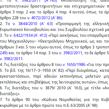
1. Το
ν. 3982/2011 (Α΄143)
«Απλοποίηση της αδειο
μεταποιητικών δραστηριοτήτων και επιχειρηματικών πά
άρθρο 3 παρ. 2 και το άρθρο 4 παρ. 4 αυτού, όπως τα άρ
άρθρο 228 του
ν. 4072/2012 (Α΄ 86)
.
2. Το
ν. 3844/2010 (Α΄ 63)
«Προσαρμογή της ελληνική
Ευρωπαϊκού Κοινοβουλίου και του Συμβουλίου σχετικά με 
3. Το
ν. 6422/1934 (Α΄ 412)
«Περί ασκήσεως του επαγγέλματ
του Μηχανολόγου− Ηλεκτρολόγου Μηχανικού, ως και του
άρθρων 3 και 5 του νόμου αυτού, όπως το άρθρο 3 τροπο
249)
και το άρθρο 14 παρ. 3 του
ν. 3982/2011
, το δε άρθρο
ν. 3982/2011
.
4. Τις διατάξεις του άρθρου 8 του
ν. 1650/1986
«Για την προ
5. Το β.δ. της 16/17−3−1950 (Α΄ 82) «Περί διαιρέσεως, 
εγκαταστάσεων, περί αδειών εκπονήσεως μελετών μη
εκτελέσεως και επιβλέψεως της λειτουργίας αυτών», όπως
6. Τις διατάξεις του ν. 3879/ 2010 (Α΄ 163), με τίτλο
διατάξεις».
7. Το άρθρο 90 του «Κώδικα Νομοθεσίας για την Κυβ
κυρώθηκε με το άρθρο πρώτο του π.δ. 63/2005 (Α΄ 98).