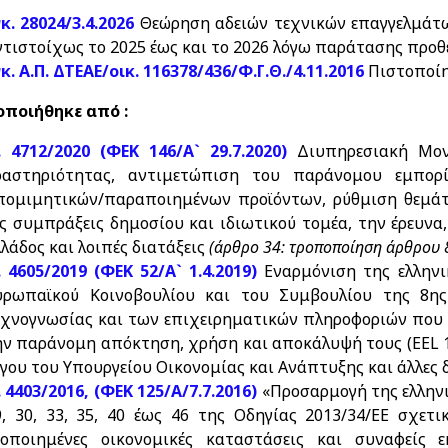
κ. 28024/3.4.2026
Θεώρηση αδειών τεχνικών επαγγελμάτω
ντιστοίχως το 2025 έως και το 2026 λόγω παράτασης προ
κ. Α.Π. ΔΤΕΑΕ/οικ. 116378/436/Φ.Γ.Θ./4.11.2016
Πιστοποίη
ποιήθηκε από :
. 4712/2020 (ΦΕΚ 146/Α` 29.7.2020)
Διυπηρεσιακή Μονά
ραστηριότητας, αντιμετώπιση του παράνομου εμπορί
πομιμητικών/παραποιημένων προϊόντων, ρύθμιση θεμάτων
ις συμπράξεις δημοσίου και ιδιωτικού τομέα, την έρευνα
λλάδος και λοιπές διατάξεις
(άρθρο 34: τροποποίηση άρθρου 
. 4605/2019 (ΦΕΚ 52/Α` 1.4.2019)
Εναρμόνιση της ελληνικ
υρωπαϊκού Κοινοβουλίου και του Συμβουλίου της 8ης
εχνογνωσίας και των επιχειρηματικών πληροφοριών που 
ην παράνομη απόκτηση, χρήση και αποκάλυψή τους (EEL 15
ργου του Υπουργείου Οικονομίας και Ανάπτυξης και άλλες 
. 4403/2016, (ΦΕΚ 125/Α/7.7.2016)
«Προσαρμογή της ελληνι
9, 30, 33, 35, 40 έως 46 της Οδηγίας 2013/34/ΕΕ σχετικ
νοποιημένες οικονομικές καταστάσεις και συναφείς 