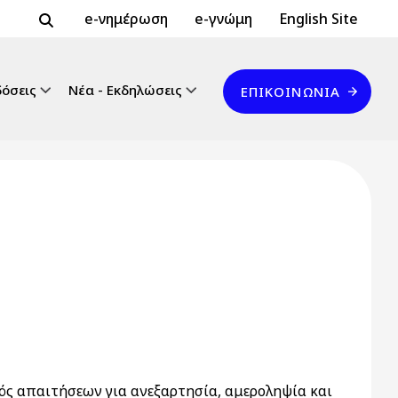
Header Top 2
Header Top
e-νημέρωση
e-γνώμη
English Site
Επικοινωνία
δόσεις
Νέα - Εκδηλώσεις
ΕΠΙΚΟΙΝΩΝΊΑ
σμός απαιτήσεων για ανεξαρτησία, αμεροληψία και