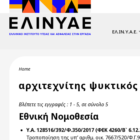
Skip to main content
Main navi
ΕΛ.ΙΝ.Υ.Α.Ε.
Breadcrumb
Home
αρχιτεχνίτης ψυκτικός
Βλέπετε τις εγγραφές : 1 - 5, σε σύνολο 5
Εθνική Νομοθεσία
Υ.Α. 128516/392/Φ.350/2017 (ΦΕΚ 4260/Β` 6.12.
Τροποποίηση της υπ’ αριθμ. οικ. 7667/520/Φ.Γ