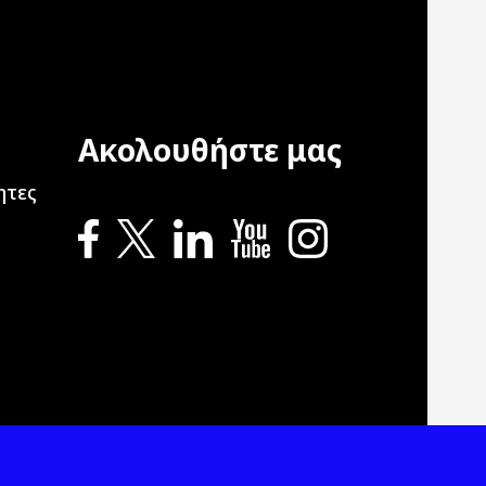
Ακολουθήστε μας
ation
ητες