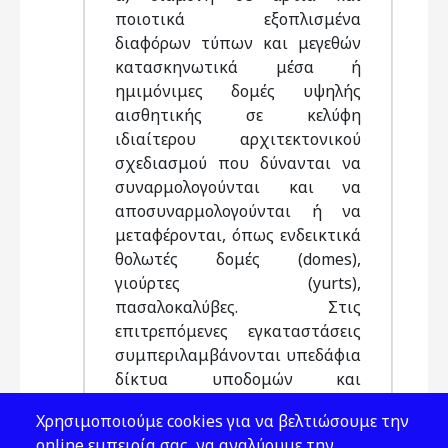
ποιοτικά εξοπλισμένα
διαφόρων τύπων και μεγεθών
κατασκηνωτικά μέσα ή
ημιμόνιμες δομές υψηλής
αισθητικής σε κελύφη
ιδιαίτερου αρχιτεκτονικού
σχεδιασμού που δύνανται να
συναρμολογούνται και να
αποσυναρμολογούνται ή να
μεταφέρονται, όπως ενδεικτικά
θολωτές δομές (domes),
γιούρτες (yurts),
πασαλοκαλύβες. Στις
επιτρεπόμενες εγκαταστάσεις
συμπεριλαμβάνονται υπεδάφια
δίκτυα υποδομών και
συστημάτων ύδρευσης,
Χρησιμοποιούμε cookies για να βελτιώσουμε την
αποχέτευσης, ηλεκτροδότησης,
online εμπειρία σας, να αναλύουμε την