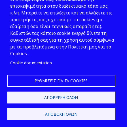
καθώς και έργα πρόσβασης και
επισκεψιμότητα στον διαδικτυακό τόπο μας
κυκλοφορίας,
κ.λπ. Μπορείτε να επιλέξετε και να αλλάξετε τις
β) εναρμόνιση των
προτιμήσεις σας σχετικά με τα cookies (με
κατασκηνωτικών μέσων και
εξαίρεση όσα είναι τεχνικώς απαραίτητα).
ημιμόνιμων δομών με το
Καθιστώντας κάποιο cookie ενεργό δίνετε τη
φυσικό περιβάλλον με τη
συγκατάθεσή σας για τη χρήση αυτού σύμφωνα
μικρότερη δυνατή επέμβαση σε
με τα προβλεπόμενα στην Πολιτική μας για τα
αυτό,
Cookies.
γ) χρήση υλικών στο σύνολο της
εγκατάστασης φιλικών προς το
Cookie documentation
φυσικό περιβάλλον,
δ) προώθηση δραστηριοτήτων
ΡΥΘΜΊΣΕΙΣ ΓΙΑ ΤΑ COOKIES
θεματικού τουρισμού - ειδικών
μορφών τουρισμού, όπως
περιγράφονται στον
ν.
ΑΠΌΡΡΙΨΗ ΌΛΩΝ
4582/2018 (Α΄ 208)
.
ΑΠΟΔΟΧΉ ΌΛΩΝ