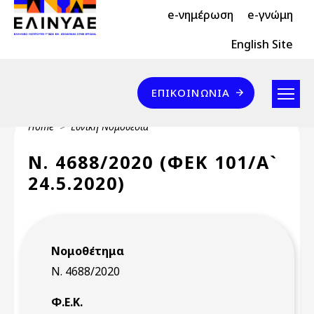
Header Top 2
Skip to main content
e-νημέρωση
e-γνώμη
Header Top
English Site
Επικοινωνία
ΕΠΙΚΟΙΝΩΝΊΑ
Breadcrumb
Home
Εθνική Νομοθεσία
Ν. 4688/2020 (ΦΕΚ 101/Α`
24.5.2020)
Νομοθέτημα
Ν. 4688/2020
Φ.Ε.Κ.