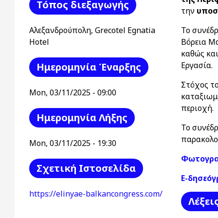
Τόπος διεξαγωγής
την
υποσ
Το συνέδ
Αλεξανδρούπολη, Grecotel Egnatia
Βόρεια Μα
Hotel
καθώς και
Εργασία.
Ημερομηνία Έναρξης
Στόχος τ
Mon, 03/11/2025 - 09:00
καταξιωμέ
περιοχή.
Ημερομηνία Λήξης
Το συνέδρ
παρακολου
Mon, 03/11/2025 - 19:30
Φωτογραφ
Σχετική Ιστοσελίδα
E-δησεόγ
https://elinyae-balkancongress.com/
Λέξει