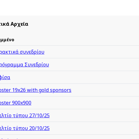
τικά Αρχεία
ημμένο
ρακτικά συνεδρίου
ρόγραμμα Συνεδρίου
φίσα
oster 19x26 with gold sponsors
oster 900x900
ελτίο τύπου 27/10/25
ελτίο τύπου 20/10/25