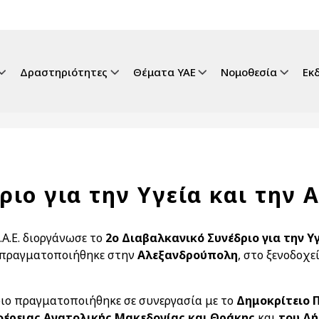
gation
Δραστηριότητες
Θέματα ΥΑΕ
Νομοθεσία
Εκ
ριο για την Υγεία και την 
Υ.Α.Ε. διοργάνωσε το
2ο Διαβαλκανικό Συνέδριο για την Υ
 πραγματοποιήθηκε στην
Αλεξανδρούπολη
, στο ξενοδοχε
ιο πραγματοποιήθηκε σε συνεργασία με το
Δημοκρίτειο 
φέρειας Ανατολικής Μακεδονίας και Θράκης
και
του Δή