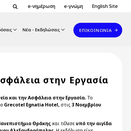
Header Top 2
Header Top
e-νημέρωση
e-γνώμη
English Site
Επικοινωνία
δόσεις
Νέα - Εκδηλώσεις
ΕΠΙΚΟΙΝΩΝΊΑ
Ασφάλεια στην Εργασία
γεία και την Ασφάλεια στην Εργασία.
Το
ίο
Grecotel Egnatia Hotel,
στις
3 Νοεμβρίου
Πανεπιστήμιο Θράκης
και τέλεσε
υπό την αιγίδα
μου Αλεξανδρούπολης
. Η εκδήλωση είχε