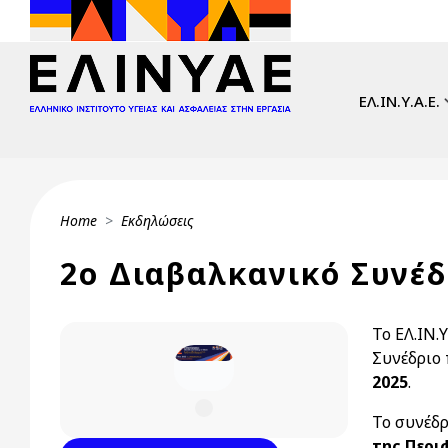
Skip to main content
Main navi
ΕΛ.ΙΝ.Υ.Α.Ε.
Breadcrumb
Home
Εκδηλώσεις
2ο Διαβαλκανικό Συνέδ
Το ΕΛ.ΙΝ.
Συνέδριο
2025
.
1
Το συνέδρ
της Περι