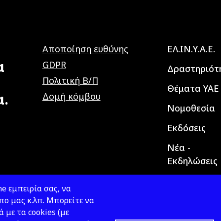
Main navig
Αποποίηση ευθύνης
ΕΛ.ΙΝ.Υ.Α.Ε.
α
GDPR
Δραστηριότ
Πολιτική Β/Π
Θέματα ΥΑΕ
α.
Δομή κόμβου
Νομοθεσία
Εκδόσεις
Νέα -
Εκδηλώσεις
e εμπειρία σας, να
ο μας κ.λπ. Μπορείτε να
ά με τα cookies (με