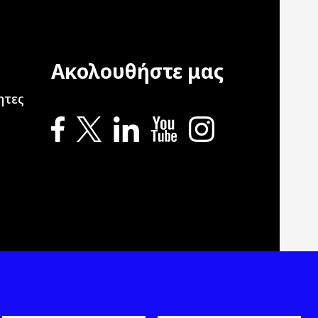
Ακολουθήστε μας
ation
ητες