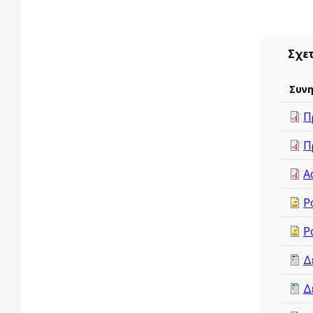
Σχε
Συν
Π
Π
Α
P
P
Δ
Δ