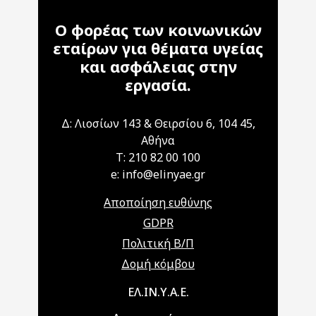
Ο φορέας των κοινωνικών
εταίρων για θέματα υγείας
και ασφάλειας στην
εργασία.
Δ: Λιοσίων 143 & Θειρσίου 6, 104 45,
Αθήνα
T: 210 82 00 100
e: info@elinyae.gr
Αποποίηση ευθύνης
GDPR
Πολιτική Β/Π
Δομή κόμβου
Main navigation
ΕΛ.ΙΝ.Υ.Α.Ε.