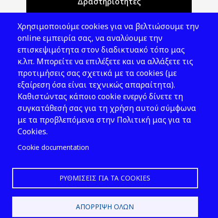
Δραστηριότητες
Θέματα ΥΑΕ
Χρησιμοποιούμε cookies για να βελτιώσουμε την
Νομοθεσία
online εμπειρία σας, να αναλύουμε την
επισκεψιμότητα στον διαδικτυακό τόπο μας
Εκδόσεις
κ.λπ. Μπορείτε να επιλέξετε και να αλλάξετε τις
προτιμήσεις σας σχετικά με τα cookies (με
Νέα - Εκδηλώσεις
εξαίρεση όσα είναι τεχνικώς απαραίτητα).
Ακολουθήστε μας
Καθιστώντας κάποιο cookie ενεργό δίνετε τη
συγκατάθεσή σας για τη χρήση αυτού σύμφωνα
με τα προβλεπόμενα στην Πολιτική μας για τα
Cookies.
Cookie documentation
ΡΥΘΜΊΣΕΙΣ ΓΙΑ ΤΑ COOKIES
2026 © ΕΛ.ΙΝ.Υ.Α.Ε.
ΑΠΌΡΡΙΨΗ ΌΛΩΝ