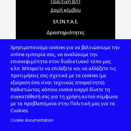
Πολιτική Β/Π
Δομή κόμβου
Main navigation
ΕΛ.ΙΝ.Υ.Α.Ε.
Δραστηριότητες
Θέματα ΥΑΕ
Χρησιμοποιούμε cookies για να βελτιώσουμε την
Νομοθεσία
online εμπειρία σας, να αναλύουμε την
επισκεψιμότητα στον διαδικτυακό τόπο μας
Εκδόσεις
κ.λπ. Μπορείτε να επιλέξετε και να αλλάξετε τις
προτιμήσεις σας σχετικά με τα cookies (με
Νέα - Εκδηλώσεις
εξαίρεση όσα είναι τεχνικώς απαραίτητα).
Ακολουθήστε μας
Καθιστώντας κάποιο cookie ενεργό δίνετε τη
συγκατάθεσή σας για τη χρήση αυτού σύμφωνα
με τα προβλεπόμενα στην Πολιτική μας για τα
Cookies.
Cookie documentation