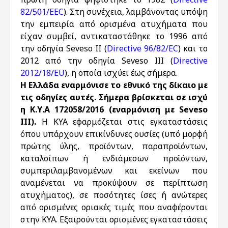
82/501/EEC
). Στη συνέχεια, λαμβάνοντας υπόψη
την εμπειρία από ορισμένα ατυχήματα που
είχαν συμβεί, αντικαταστάθηκε το 1996 από
την οδηγία Seveso II (
Directive 96/82/EC
) και το
2012 από την οδηγία Seveso III (
Directive
2012/18/EU
), η οποία ισχύει έως σήμερα.
Η Ελλάδα εναρμόνισε το εθνικό της δίκαιο με
τις οδηγίες αυτές. Σήμερα βρίσκεται σε ισχύ
η Κ.Υ.Α 172058/2016 (εναρμόνιση με Seveso
III).
Η ΚΥΑ εφαρμόζεται στις εγκαταστάσεις
όπου υπάρχουν επικίνδυνες ουσίες (υπό μορφή
πρώτης ύλης, προϊόντων, παραπροϊόντων,
καταλοίπων ή ενδιάμεσων προϊόντων,
συμπεριλαμβανομένων και εκείνων που
αναμένεται να προκύψουν σε περίπτωση
ατυχήματος), σε ποσότητες ίσες ή ανώτερες
από ορισμένες οριακές τιμές που αναφέρονται
στην ΚΥΑ. Εξαιρούνται ορισμένες εγκαταστάσεις