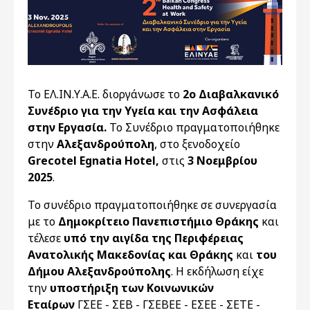
Το ΕΛ.ΙΝ.Υ.Α.Ε. διοργάνωσε το
2ο Διαβαλκανικό
Συνέδριο για την Υγεία και την Ασφάλεια
στην Εργασία.
Το Συνέδριο πραγματοποιήθηκε
στην
Αλεξανδρούπολη
, στο ξενοδοχείο
Grecotel Egnatia Hotel,
στις
3 Νοεμβρίου
2025
.
Το συνέδριο πραγματοποιήθηκε σε συνεργασία
με το
Δημοκρίτειο Πανεπιστήμιο Θράκης
και
τέλεσε
υπό την αιγίδα της Περιφέρειας
Ανατολικής Μακεδονίας και Θράκης
και
του
Δήμου Αλεξανδρούπολης
. Η εκδήλωση είχε
την
υποστήριξη των Κοινωνικών
Εταίρων
ΓΣΕΕ - ΣΕΒ - ΓΣΕΒΕΕ - ΕΣΕΕ - ΣΕΤΕ -