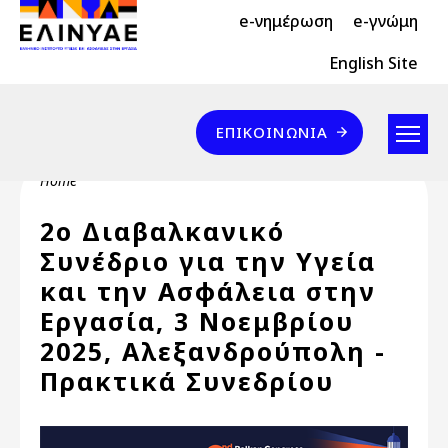
Header Top 2
Skip to main content
e-νημέρωση
e-γνώμη
Header Top
English Site
Επικοινωνία
ΕΠΙΚΟΙΝΩΝΊΑ
Breadcrumb
Home
2ο Διαβαλκανικό
Συνέδριο για την Υγεία
και την Ασφάλεια στην
Εργασία, 3 Νοεμβρίου
2025, Αλεξανδρούπολη -
Πρακτικά Συνεδρίου