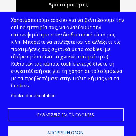
Δραστηριότητες
Θέματα ΥΑΕ
Χρησιμοποιούμε cookies για να βελτιώσουμε την
Νομοθεσία
online εμπειρία σας, να αναλύουμε την
επισκεψιμότητα στον διαδικτυακό τόπο μας
Εκδόσεις
κ.λπ. Μπορείτε να επιλέξετε και να αλλάξετε τις
προτιμήσεις σας σχετικά με τα cookies (με
Νέα - Εκδηλώσεις
εξαίρεση όσα είναι τεχνικώς απαραίτητα).
Ακολουθήστε μας
Καθιστώντας κάποιο cookie ενεργό δίνετε τη
συγκατάθεσή σας για τη χρήση αυτού σύμφωνα
με τα προβλεπόμενα στην Πολιτική μας για τα
Cookies.
Cookie documentation
ΡΥΘΜΊΣΕΙΣ ΓΙΑ ΤΑ COOKIES
2026 © ΕΛ.ΙΝ.Υ.Α.Ε.
ΑΠΌΡΡΙΨΗ ΌΛΩΝ