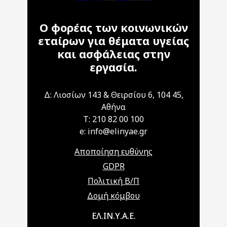
Ο φορέας των κοινωνικών
εταίρων για θέματα υγείας
και ασφάλειας στην
εργασία.
Δ: Λιοσίων 143 & Θειρσίου 6, 104 45,
Αθήνα
T: 210 82 00 100
e: info@elinyae.gr
Αποποίηση ευθύνης
GDPR
Πολιτική Β/Π
Δομή κόμβου
Main navigation
ΕΛ.ΙΝ.Υ.Α.Ε.