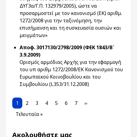
ΔΥΓ3α/Γ.Π. 132979/2005), ώστε να
προσαρμοστεί με τον κανονισμό (ΕΚ) αριθμ.
1272/2008 για την ταξινόμηση, την
επισήμανση και τη συσκευασία ουσιών και
μειγμάτων»
Αποφ. 3017130/2798/2009 (ΦΕΚ 1843/Β`
3.9.2009)
Ορισμός αρμόδιας Αρχής για την εφαρμογή
του υπ αριθμ 1272/2008/ΕΚ Κανονισμού του
Ευρωπαϊκού Κοινοβουλίου και του
Συμβουλίου (L353/31.12.2008)
Pagination
Current page
Page
Page
Page
Page
Page
Page
Next page
1
2
3
4
5
6
7
››
Last page
Τελευταία »
Ακολουθήστε μας