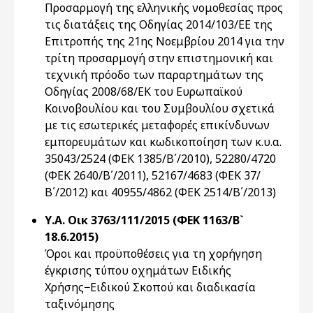
Προσαρμογή της ελληνικής νομοθεσίας προς
τις διατάξεις της Οδηγίας 2014/103/ΕΕ της
Επιτροπής της 21ης Νοεμβρίου 2014 για την
τρίτη προσαρμογή στην επιστημονική και
τεχνική πρόοδο των παραρτημάτων της
Οδηγίας 2008/68/ΕΚ του Ευρωπαϊκού
Κοινοβουλίου και του Συμβουλίου σχετικά
με τις εσωτερικές μεταφορές επικίνδυνων
εμπορευμάτων και κωδικοποίηση των κ.υ.α.
35043/2524 (ΦΕΚ 1385/Β΄/2010), 52280/4720
(ΦΕΚ 2640/Β΄/2011), 52167/4683 (ΦΕΚ 37/
Β΄/2012) και 40955/4862 (ΦΕΚ 2514/Β΄/2013)
Υ.Α. Οικ 3763/111/2015 (ΦΕΚ 1163/Β`
18.6.2015)
Όροι και προϋποθέσεις για τη χορήγηση
έγκρισης τύπου οχημάτων Ειδικής
Χρήσης−Ειδικού Σκοπού και διαδικασία
ταξινόμησης