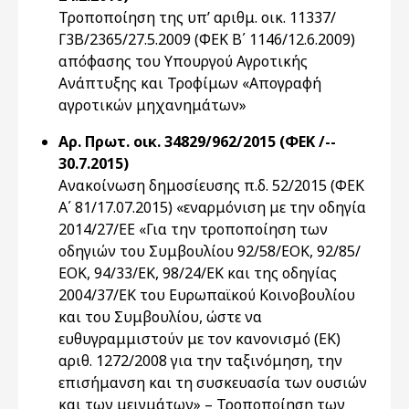
Τροποποίηση της υπ’ αριθμ. οικ. 11337/
Γ3Β/2365/27.5.2009 (ΦΕΚ Β΄ 1146/12.6.2009)
απόφασης του Υπουργού Αγροτικής
Ανάπτυξης και Τροφίμων «Απογραφή
αγροτικών μηχανημάτων»
Αρ. Πρωτ. οικ. 34829/962/2015 (ΦΕΚ /--
30.7.2015)
Ανακοίνωση δημοσίευσης π.δ. 52/2015 (ΦΕΚ
Α΄ 81/17.07.2015) «εναρμόνιση με την οδηγία
2014/27/ΕΕ «Για την τροποποίηση των
οδηγιών του Συμβουλίου 92/58/ΕΟΚ, 92/85/
ΕΟΚ, 94/33/ΕΚ, 98/24/ΕΚ και της οδηγίας
2004/37/ΕΚ του Ευρωπαϊκού Κοινοβουλίου
και του Συμβουλίου, ώστε να
ευθυγραμμιστούν με τον κανονισμό (ΕΚ)
αριθ. 1272/2008 για την ταξινόμηση, την
επισήμανση και τη συσκευασία των ουσιών
και των μειγμάτων» – Τροποποίηση των