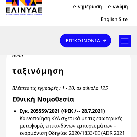
Header Top 2
Skip to main content
e-νημέρωση
e-γνώμη
Header Top
English Site
Επικοινωνία
ΕΠΙΚΟΙΝΩΝΊΑ
Breadcrumb
Home
ταξινόμηση
Βλέπετε τις εγγραφές : 1 - 20, σε σύνολο 125
Εθνική Νομοθεσία
Εγκ. 205559/2021 (ΦΕΚ /-- 28.7.2021)
Κοινοποίηση ΚΥΑ σχετικά με τις εσωτερικές
μεταφορές επικινδύνων εμπορευμάτων –
εναρμόνιση Οδηγίας 2020/1833/ΕΕ (ADR 2021