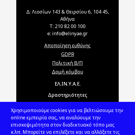
Δ: Λιοσίων 143 & Θειρσίου 6, 104 45,
Αθήνα
T: 210 82 00 100
e: info@elinyae.gr
Αποποίηση ευθύνης
GDPR
Πολιτική Β/Π
Δομή κόμβου
Main navigation
ΕΛ.ΙΝ.Υ.Α.Ε.
Δραστηριότητες
Θέματα ΥΑΕ
Χρησιμοποιούμε cookies για να βελτιώσουμε την
Νομοθεσία
online εμπειρία σας, να αναλύουμε την
επισκεψιμότητα στον διαδικτυακό τόπο μας
Εκδόσεις
κ.λπ. Μπορείτε να επιλέξετε και να αλλάξετε τις