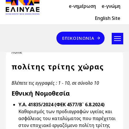
Header Top 2
Skip to main content
e-νημέρωση
e-γνώμη
Header Top
English Site
Επικοινωνία
ΕΠΙΚΟΙΝΩΝΊΑ
Breadcrumb
Home
πολίτης τρίτης χώρας
Βλέπετε τις εγγραφές : 1 - 10, σε σύνολο 10
Εθνική Νομοθεσία
Υ.Α. 41835/2024 (ΦΕΚ 4577/Β` 6.8.2024)
Καθορισμός των προδιαγραφών υγείας και
ασφάλειας του καταλύματος που παρέχεται
στον εποχιακό εργαζόμενο πολίτη τρίτης