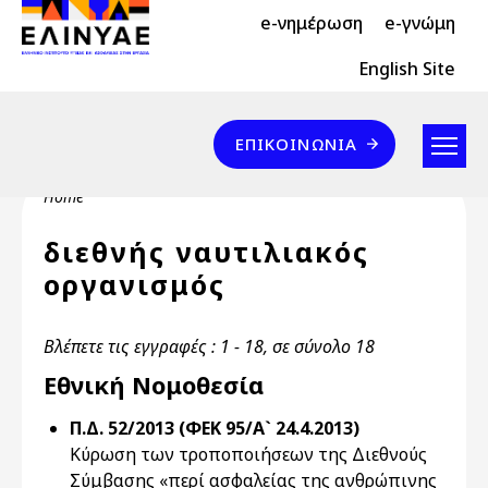
Header Top 2
Skip to main content
e-νημέρωση
e-γνώμη
Header Top
English Site
Επικοινωνία
ΕΠΙΚΟΙΝΩΝΊΑ
Breadcrumb
Home
διεθνής ναυτιλιακός
οργανισμός
Βλέπετε τις εγγραφές : 1 - 18, σε σύνολο 18
Εθνική Νομοθεσία
Π.Δ. 52/2013 (ΦΕΚ 95/Α` 24.4.2013)
Κύρωση των τροποποιήσεων της Διεθνούς
Σύμβασης «περί ασφαλείας της ανθρώπινης