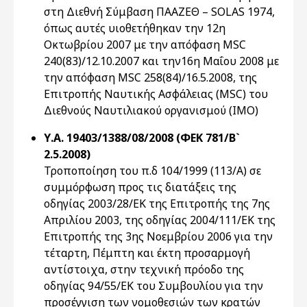
στη Διεθνή Σύμβαση ΠΑΑΖΕΘ – SOLAS 1974,
όπως αυτές υιοθετήθηκαν την 12η
Οκτωβρίου 2007 με την απόφαση MSC
240(83)/12.10.2007 και την16η Μαΐου 2008 με
την απόφαση MSC 258(84)/16.5.2008, της
Επιτροπής Ναυτικής Ασφάλειας (MSC) του
Διεθνούς Ναυτιλιακού οργανισμού (IMO)
Υ.Α. 19403/1388/08/2008 (ΦΕΚ 781/Β`
2.5.2008)
Τροποποίηση του π.δ 104/1999 (113/Α) σε
συμμόρφωση προς τις διατάξεις της
οδηγίας 2003/28/ΕΚ της Επιτροπής της 7ης
Απριλίου 2003, της οδηγίας 2004/111/ΕΚ της
Επιτροπής της 3ης Νοεμβρίου 2006 για την
τέταρτη, Πέμπτη και έκτη προσαρμογή
αντίστοιχα, στην τεχνική πρόοδο της
οδηγίας 94/55/ΕΚ του Συμβουλίου για την
προσέγγιση των νομοθεσιών των κρατών