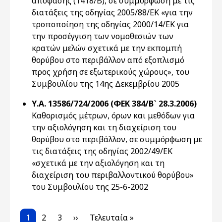
απόφασης (1418/Β), σε συμμόρφωση με τις
διατάξεις της οδηγίας 2005/88/ΕΚ «για την
τροποποίηση της οδηγίας 2000/14/ΕΚ για
την προσέγγιση των νομοθεσιών των
κρατών μελών σχετικά με την εκπομπή
θορύβου στο περιβάλλον από εξοπλισμό
προς χρήση σε εξωτερικούς χώρους», του
Συμβουλίου της 14ης Δεκεμβρίου 2005
Υ.Α. 13586/724/2006 (ΦΕΚ 384/Β` 28.3.2006)
Καθορισμός μέτρων, όρων και μεθόδων για
την αξιολόγηση και τη διαχείριση του
θορύβου στο περιβάλλον, σε συμμόρφωση με
τις διατάξεις της οδηγίας 2002/49/ΕΚ
«σχετικά με την αξιολόγηση και τη
διαχείριση του περιβαλλοντικού θορύβου»
του Συμβουλίου της 25-6-2002
Pagination
Current page
Page
Page
Next page
Last page
1
2
3
››
Τελευταία »