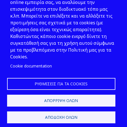
Νομοθεσία
online εμπειρία σας, να αναλύουμε την
επισκεψιμότητα στον διαδικτυακό τόπο μας
Εκδόσεις
κ.λπ. Μπορείτε να επιλέξετε και να αλλάξετε τις
προτιμήσεις σας σχετικά με τα cookies (με
Νέα - Εκδηλώσεις
εξαίρεση όσα είναι τεχνικώς απαραίτητα).
Ακολουθήστε μας
Καθιστώντας κάποιο cookie ενεργό δίνετε τη
συγκατάθεσή σας για τη χρήση αυτού σύμφωνα
με τα προβλεπόμενα στην Πολιτική μας για τα
Cookies.
Cookie documentation
ΡΥΘΜΊΣΕΙΣ ΓΙΑ ΤΑ COOKIES
2026 © ΕΛ.ΙΝ.Υ.Α.Ε.
ΑΠΌΡΡΙΨΗ ΌΛΩΝ
Design & Development by
ΑΠΟΔΟΧΉ ΌΛΩΝ