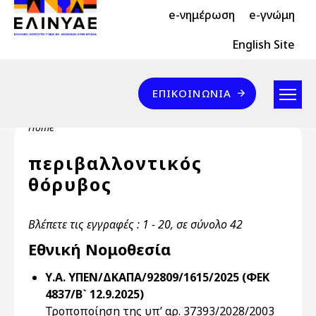
Header Top 2
Skip to main content
e-νημέρωση
e-γνώμη
Header Top
English Site
Επικοινωνία
ΕΠΙΚΟΙΝΩΝΊΑ
Breadcrumb
Home
περιβαλλοντικός
θόρυβος
Βλέπετε τις εγγραφές : 1 - 20, σε σύνολο 42
Εθνική Νομοθεσία
Υ.Α. ΥΠΕΝ/ΔΚΑΠΑ/92809/1615/2025 (ΦΕΚ
4837/Β` 12.9.2025)
Τροποποίηση της υπ’ αρ. 37393/2028/2003