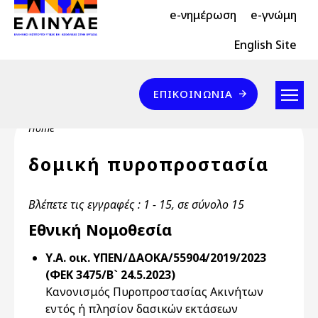
Header Top 2
Skip to main content
e-νημέρωση
e-γνώμη
Header Top
English Site
Επικοινωνία
ΕΠΙΚΟΙΝΩΝΊΑ
Breadcrumb
Home
δομική πυροπροστασία
Βλέπετε τις εγγραφές : 1 - 15, σε σύνολο 15
Εθνική Νομοθεσία
Υ.Α. οικ. ΥΠΕΝ/ΔΑΟΚΑ/55904/2019/2023
(ΦΕΚ 3475/Β` 24.5.2023)
Κανονισμός Πυροπροστασίας Ακινήτων
εντός ή πλησίον δασικών εκτάσεων