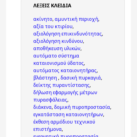
ΛΈΞΕΙΣ KΛΕΙΔΙΆ
ακίνητο
,
αμυντική περιοχή
,
αξία του κτιρίου
,
αξιολόγηση επικινδυνότητας
,
αξιολόγηση κινδύνου
,
αποθήκευση υλικών
,
αυτόματο σύστημα
καταιονισμού ύδατος
,
αυτόματος καταιονητήρας
,
βλάστηση
,
δασική πυρκαγιά
,
δείκτης πυραντίστασης
,
δήλωση εφαρμογής μέτρων
πυρασφάλειας
,
διάκενα
,
δομική πυροπροστασία
,
εγκατάσταση καταιονητήρων
,
έκθεση αρμόδιου τεχνικού
επιστήμονα
,
ενεργητική πυροπροστασία
,