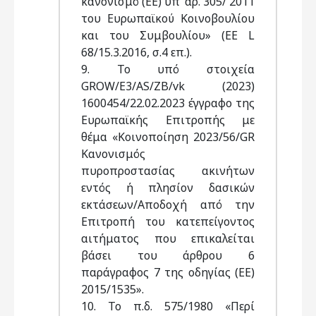
κανονισμό (ΕΕ) υπ’ αρ. 305/ 2011
του Ευρωπαϊκού Κοινοβουλίου
και του Συμβουλίου» (ΕΕ L
68/15.3.2016, σ.4 επ.).
9. Το υπό στοιχεία
GROW/E3/AS/ZB/vk (2023)
1600454/22.02.2023 έγγραφο της
Ευρωπαϊκής Επιτροπής με
θέμα «Κοινοποίηση 2023/56/GR
Κανονισμός
πυροπροστασίας ακινήτων
εντός ή πλησίον δασικών
εκτάσεων/Αποδοχή από την
Επιτροπή του κατεπείγοντος
αιτήματος που επικαλείται
βάσει του άρθρου 6
παράγραφος 7 της οδηγίας (ΕΕ)
2015/1535».
10. Το π.δ. 575/1980 «Περί