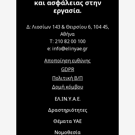
και ασφάλειας στην
εργασία.
Δ: Λιοσίων 143 & Θειρσίου 6, 104 45,
Αθήνα
T: 210 82 00 100
e: info@elinyae.gr
Αποποίηση ευθύνης
GDPR
Πολιτική Β/Π
Δομή κόμβου
Main navigation
ΕΛ.ΙΝ.Υ.Α.Ε.
Δραστηριότητες
Θέματα ΥΑΕ
Νομοθεσία