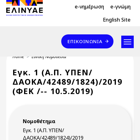
Header Top 2
Skip to main content
e-νημέρωση
e-γνώμη
Header Top
English Site
Επικοινωνία
ΕΠΙΚΟΙΝΩΝΊΑ
Breadcrumb
Home
Εθνική Νομοθεσία
Εγκ. 1 (Α.Π. ΥΠΕΝ/
ΔΑΟΚΑ/42489/1824)/2019
(ΦΕΚ /-- 10.5.2019)
Νομοθέτημα
Εγκ. 1 (Α.Π. ΥΠΕΝ/
ΔΑΟΚΑ/42489/1824)/2019